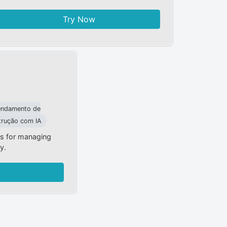
Try Now
ndamento de
trução com IA
es for managing
y.