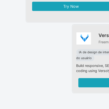
Try Now
Vers
Freem
IA de design de inte
do usuário
Build responsive, S
coding using Versol