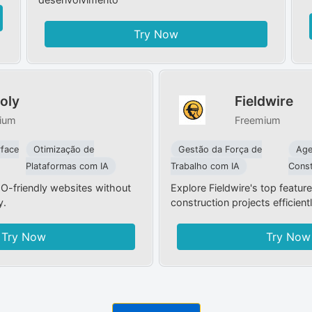
Try Now
oly
Fieldwire
ium
Freemium
rface
Otimização de
Gestão da Força de
Age
Plataformas com IA
Trabalho com IA
Cons
EO-friendly websites without
Explore Fieldwire's top featur
y.
construction projects efficientl
Try Now
Try Now