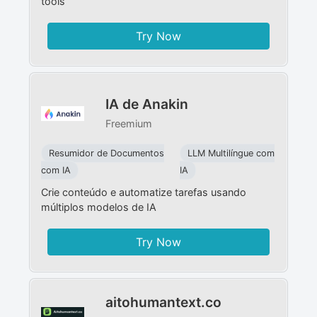
tools
Try Now
IA de Anakin
Freemium
Resumidor de Documentos
LLM Multilíngue com
com IA
IA
Crie conteúdo e automatize tarefas usando
múltiplos modelos de IA
Try Now
aitohumantext.co