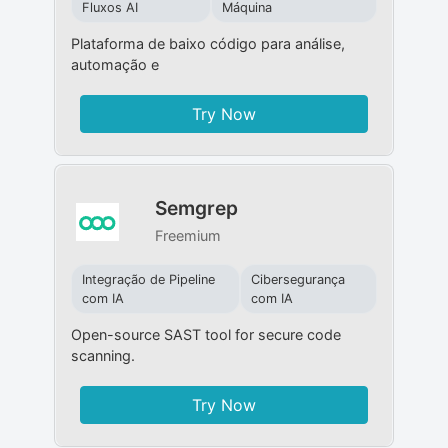
Fluxos AI
Máquina
Plataforma de baixo código para análise,
automação e
Try Now
Semgrep
Freemium
Integração de Pipeline
Cibersegurança
com IA
com IA
Open-source SAST tool for secure code
scanning.
Try Now