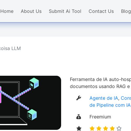
Home
About Us
Submit Ai Tool
Contact Us
Blog
coisa LLM
M
Ferramenta de IA auto-ho
documentos usando RAG e 
Agente de IA
,
Cons
de Pipeline com IA
Freemium