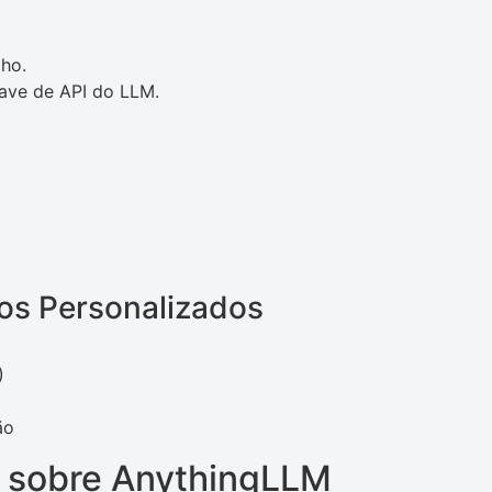
lho.
have de API do LLM.
ços Personalizados
)
ão
s sobre AnythingLLM