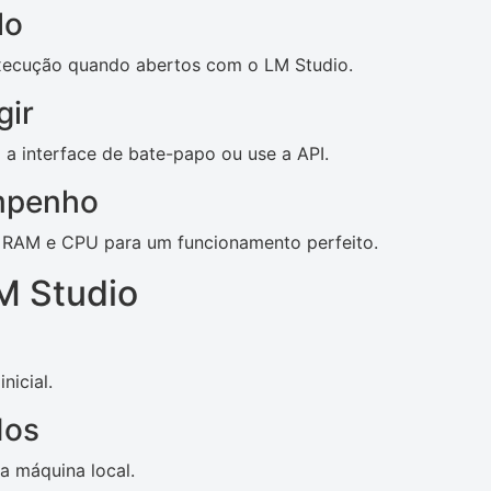
lo
xecução quando abertos com o LM Studio.
gir
 a interface de bate-papo ou use a API.
mpenho
e RAM e CPU para um funcionamento perfeito.
M Studio
nicial.
dos
a máquina local.