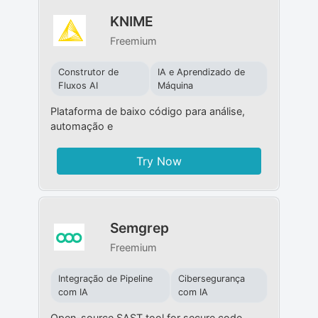
KNIME
Freemium
Construtor de
IA e Aprendizado de
Fluxos AI
Máquina
Plataforma de baixo código para análise,
automação e
Try Now
Semgrep
Freemium
Integração de Pipeline
Cibersegurança
com IA
com IA
Open-source SAST tool for secure code