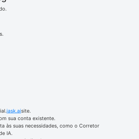
do.
s.
al.
iask.ai
site.
com sua conta existente.
ta às suas necessidades, como o Corretor
de IA.