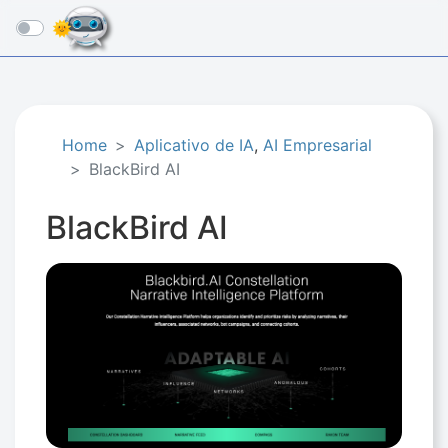
☰
Home
Aplicativo de IA
,
AI Empresarial
BlackBird AI
BlackBird AI