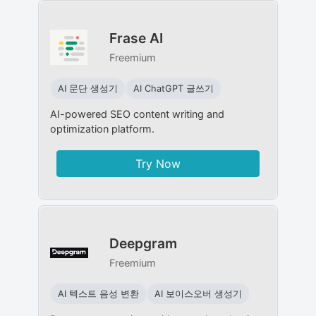
Frase AI
Freemium
AI 문단 생성기
AI ChatGPT 글쓰기
AI-powered SEO content writing and
optimization platform.
Try Now
Deepgram
Freemium
AI 텍스트 음성 변환
AI 보이스오버 생성기