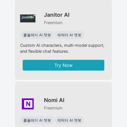
Janitor AI
Freemium
롤플레이 AI 챗봇
캐릭터 AI 챗봇
Custom AI characters, multi-model support,
and flexible chat features.
Try Now
Nomi AI
Freemium
롤플레이 AI 챗봇
캐릭터 AI 챗봇