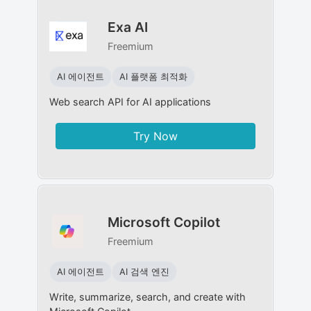
Exa AI
Freemium
AI 에이전트
AI 플랫폼 최적화
Web search API for AI applications
Try Now
Microsoft Copilot
Freemium
AI 에이전트
AI 검색 엔진
Write, summarize, search, and create with