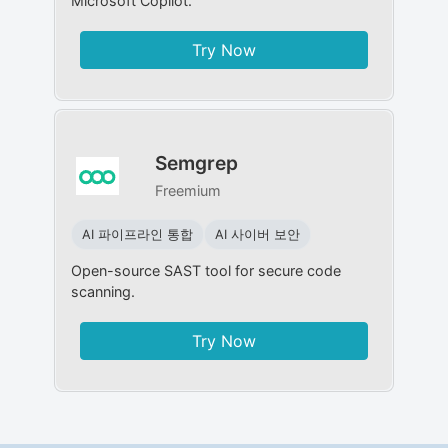
Microsoft Copilot.
Try Now
Semgrep
Freemium
AI 파이프라인 통합
AI 사이버 보안
Open-source SAST tool for secure code
scanning.
Try Now