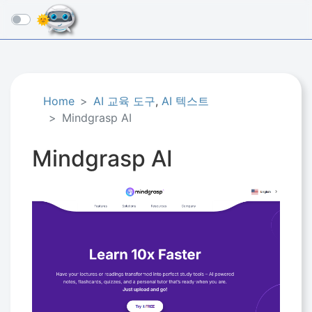
☰
Home
AI 교육 도구
,
AI 텍스트
Mindgrasp AI
Mindgrasp AI