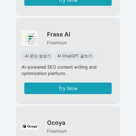
Frase AI
Freemium
AI 문단 생성기
AI ChatGPT 글쓰기
AI-powered SEO content writing and
optimization platform.
Try Now
Ocoya
Freemium