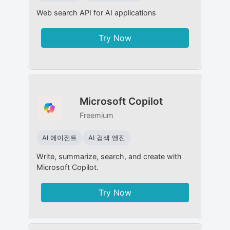
Web search API for AI applications
Try Now
Microsoft Copilot
Freemium
AI 에이전트
AI 검색 엔진
Write, summarize, search, and create with
Microsoft Copilot.
Try Now