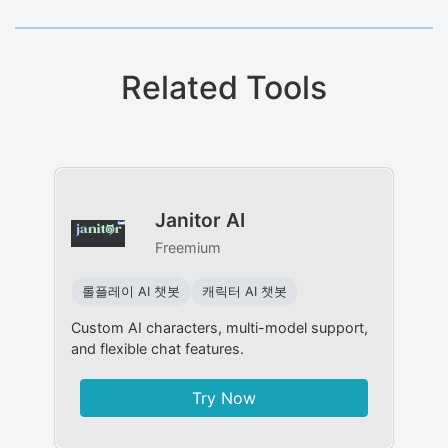
Related Tools
Janitor AI
Freemium
롤플레이 AI 챗봇
캐릭터 AI 챗봇
Custom AI characters, multi-model support,
and flexible chat features.
Try Now