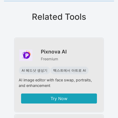
Related Tools
Pixnova AI
Freemium
AI 헤드샷 생성기
텍스트에서 아트로 AI
AI image editor with face swap, portraits,
and enhancement
Try Now