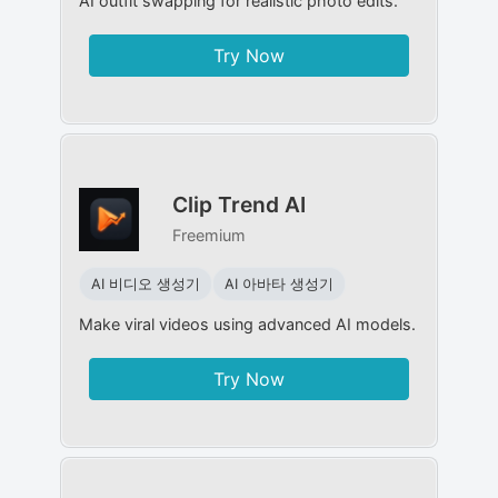
AI outfit swapping for realistic photo edits.
Try Now
Clip Trend AI
Freemium
AI 비디오 생성기
AI 아바타 생성기
Make viral videos using advanced AI models.
Try Now