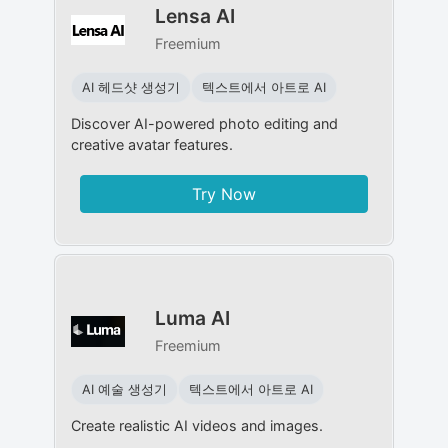
Lensa AI
Freemium
AI 헤드샷 생성기
텍스트에서 아트로 AI
Discover AI-powered photo editing and
creative avatar features.
Try Now
Luma AI
Freemium
AI 예술 생성기
텍스트에서 아트로 AI
Create realistic AI videos and images.