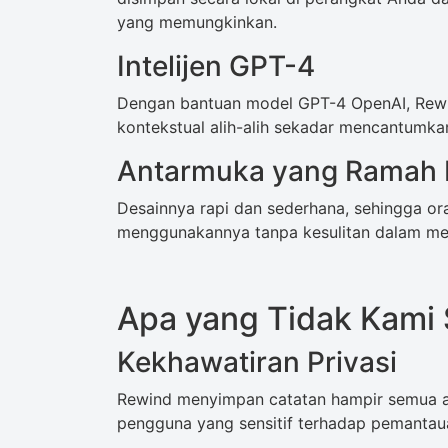
yang memungkinkan.
Intelijen GPT-4
Dengan bantuan model GPT-4 OpenAI, Rew
kontekstual alih-alih sekadar mencantumkan
Antarmuka yang Ramah
Desainnya rapi dan sederhana, sehingga or
menggunakannya tanpa kesulitan dalam m
Apa yang Tidak Kami 
Kekhawatiran Privasi
Rewind menyimpan catatan hampir semua akt
pengguna yang sensitif terhadap pemantaua