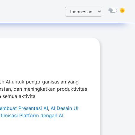
eh AI untuk pengorganisasian yang
stan, dan meningkatkan produktivitas
semua aktivita
embuat Presentasi AI
,
AI Desain UI
,
timisasi Platform dengan AI