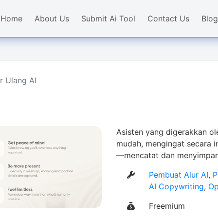
Home
About Us
Submit Ai Tool
Contact Us
Blog
r Ulang AI
Asisten yang digerakkan ol
mudah, mengingat secara in
—mencatat dan menyimpan 
Pembuat Alur AI
,
P
AI Copywriting
,
Op
Freemium