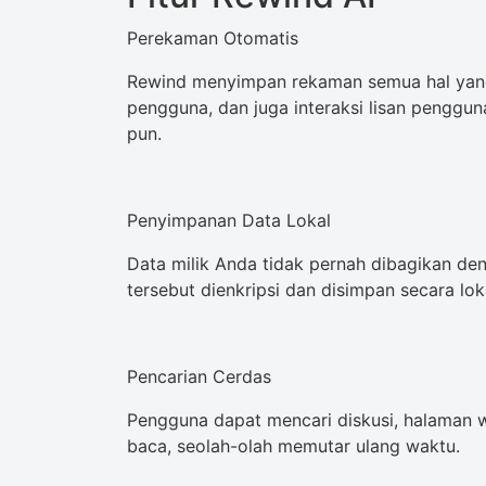
Perekaman Otomatis
Rewind menyimpan rekaman semua hal yang te
pengguna, dan juga interaksi lisan penggu
pun.
Penyimpanan Data Lokal
Data milik Anda tidak pernah dibagikan den
tersebut dienkripsi dan disimpan secara loka
Pencarian Cerdas
Pengguna dapat mencari diskusi, halaman 
baca, seolah-olah memutar ulang waktu.