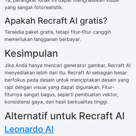
Ya, perangkat lunak ini dapat menghasilkan visual
yang sangat fotorealistik.
Apakah Recraft AI gratis?
Tersedia paket gratis, tetapi fitur-fitur canggih
memerlukan langganan berbayar.
Kesimpulan
Jika Anda hanya mencari generator gambar, Recraft AI
menyediakan lebih dari itu. Recraft AI sebagian besar
berfokus pada desain untuk menciptakan desain yang
rapi dengan visual yang dapat digunakan. Fitur-
fiturnya sangat bagus, seperti pembuatan vektor,
konsistensi gaya, dan hasil berkualitas tinggi.
Alternatif untuk Recraft AI
Leonardo AI