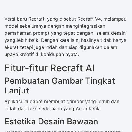
Versi baru Recraft, yang disebut Recraft V4, melampaui
model sebelumnya dengan mengintegrasikan
pemahaman prompt yang tepat dengan "selera desain"
yang lebih baik. Dengan kata lain, hasilnya tidak hanya
akurat tetapi juga indah dan siap digunakan dalam
upaya kreatif di kehidupan nyata.
Fitur-fitur Recraft AI
Pembuatan Gambar Tingkat
Lanjut
Aplikasi ini dapat membuat gambar yang jernih dan
indah dari teks sederhana yang Anda ketik.
Estetika Desain Bawaan