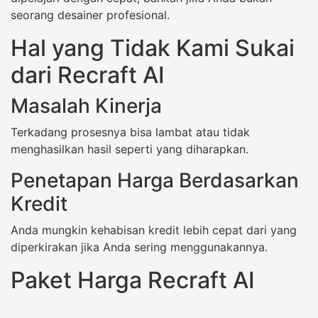
seorang desainer profesional.
Hal yang Tidak Kami Sukai
dari Recraft AI
Masalah Kinerja
Terkadang prosesnya bisa lambat atau tidak
menghasilkan hasil seperti yang diharapkan.
Penetapan Harga Berdasarkan
Kredit
Anda mungkin kehabisan kredit lebih cepat dari yang
diperkirakan jika Anda sering menggunakannya.
Paket Harga Recraft AI