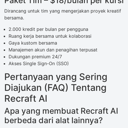
Paket Tim – $18/bulan per kursi
Dirancang untuk tim yang mengerjakan proyek kreatif
bersama.
2.000 kredit per bulan per pengguna
Ruang kerja bersama untuk kolaborasi
Gaya kustom bersama
Manajemen akun dan penagihan terpusat
Dukungan premium 24/7
Akses Single Sign-On (SSO)
Pertanyaan yang Sering
Diajukan (FAQ) Tentang
Recraft AI
Apa yang membuat Recraft AI
berbeda dari alat lainnya?