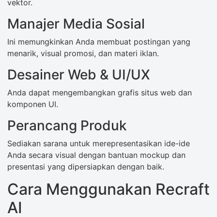
vektor.
Manajer Media Sosial
Ini memungkinkan Anda membuat postingan yang
menarik, visual promosi, dan materi iklan.
Desainer Web & UI/UX
Anda dapat mengembangkan grafis situs web dan
komponen UI.
Perancang Produk
Sediakan sarana untuk merepresentasikan ide-ide
Anda secara visual dengan bantuan mockup dan
presentasi yang dipersiapkan dengan baik.
Cara Menggunakan Recraft
AI