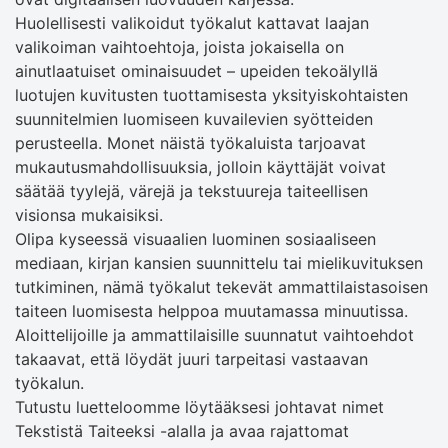
Huolellisesti valikoidut työkalut kattavat laajan
valikoiman vaihtoehtoja, joista jokaisella on
ainutlaatuiset ominaisuudet – upeiden tekoälyllä
luotujen kuvitusten tuottamisesta yksityiskohtaisten
suunnitelmien luomiseen kuvailevien syötteiden
perusteella. Monet näistä työkaluista tarjoavat
mukautusmahdollisuuksia, jolloin käyttäjät voivat
säätää tyylejä, värejä ja tekstuureja taiteellisen
visionsa mukaisiksi.
Olipa kyseessä visuaalien luominen sosiaaliseen
mediaan, kirjan kansien suunnittelu tai mielikuvituksen
tutkiminen, nämä työkalut tekevät ammattilaistasoisen
taiteen luomisesta helppoa muutamassa minuutissa.
Aloittelijoille ja ammattilaisille suunnatut vaihtoehdot
takaavat, että löydät juuri tarpeitasi vastaavan
työkalun.
Tutustu luetteloomme löytääksesi johtavat nimet
Tekstistä Taiteeksi -alalla ja avaa rajattomat