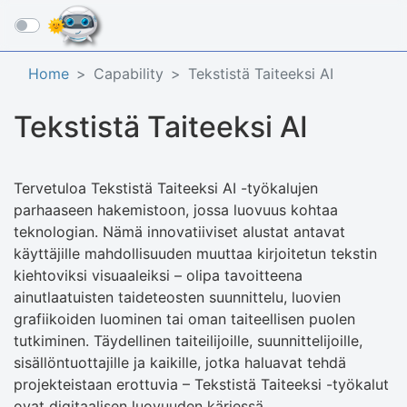
☰
Home
Capability
Tekstistä Taiteeksi AI
Tekstistä Taiteeksi AI
Tervetuloa Tekstistä Taiteeksi AI -työkalujen
parhaaseen hakemistoon, jossa luovuus kohtaa
teknologian. Nämä innovatiiviset alustat antavat
käyttäjille mahdollisuuden muuttaa kirjoitetun tekstin
kiehtoviksi visuaaleiksi – olipa tavoitteena
ainutlaatuisten taideteosten suunnittelu, luovien
grafiikoiden luominen tai oman taiteellisen puolen
tutkiminen. Täydellinen taiteilijoille, suunnittelijoille,
sisällöntuottajille ja kaikille, jotka haluavat tehdä
projekteistaan erottuvia – Tekstistä Taiteeksi -työkalut
ovat digitaalisen luovuuden kärjessä.