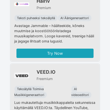
Häiriv
Premium
Teksti puheeksi tekoälyllä
AI Äänigeneraattori
Avastage Jammable – häälteekide, kõneks
muutmise ja koostöötööriistadega
muusikaplatvorm. Looge kavereid, treenige hääli
ja jagage lihtsalt oma lugusid.
Try Now
VEED.IO
Freemium
Tekoälyllä Toimiva
AI
Musiikkigeneraattori
videoeditori
Luo mukautettuja musiikkikappaleita sekunneissa
käyttämällä VEED.IO:ta. Täydellinen YouTube,