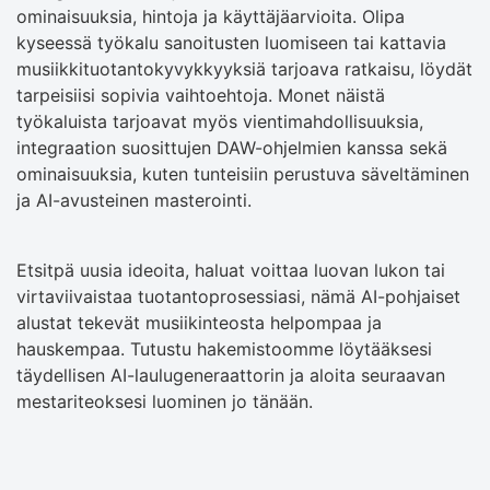
ominaisuuksia, hintoja ja käyttäjäarvioita. Olipa
kyseessä työkalu sanoitusten luomiseen tai kattavia
musiikkituotantokyvykkyyksiä tarjoava ratkaisu, löydät
tarpeisiisi sopivia vaihtoehtoja. Monet näistä
työkaluista tarjoavat myös vientimahdollisuuksia,
integraation suosittujen DAW-ohjelmien kanssa sekä
ominaisuuksia, kuten tunteisiin perustuva säveltäminen
ja AI-avusteinen masterointi.
Etsitpä uusia ideoita, haluat voittaa luovan lukon tai
virtaviivaistaa tuotantoprosessiasi, nämä AI-pohjaiset
alustat tekevät musiikinteosta helpompaa ja
hauskempaa. Tutustu hakemistoomme löytääksesi
täydellisen AI-laulugeneraattorin ja aloita seuraavan
mestariteoksesi luominen jo tänään.