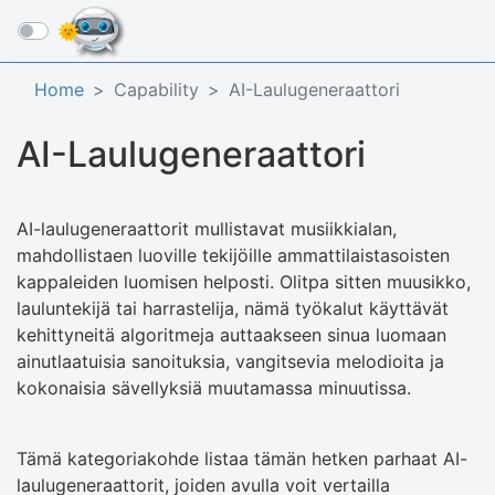
☰
Home
Capability
AI-Laulugeneraattori
AI-Laulugeneraattori
AI-laulugeneraattorit mullistavat musiikkialan,
mahdollistaen luoville tekijöille ammattilaistasoisten
kappaleiden luomisen helposti. Olitpa sitten muusikko,
lauluntekijä tai harrastelija, nämä työkalut käyttävät
kehittyneitä algoritmeja auttaakseen sinua luomaan
ainutlaatuisia sanoituksia, vangitsevia melodioita ja
kokonaisia sävellyksiä muutamassa minuutissa.
Tämä kategoriakohde listaa tämän hetken parhaat AI-
laulugeneraattorit, joiden avulla voit vertailla