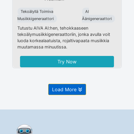
Tekoälyllä Toimiva
AI
Musiikkigeneraattori
Äänigeneraattori
Tutustu AIVA AI:hen, tehokkaaseen
tekoälymusiikkigeneraattoriin, jonka avulla voit
luoda korkealaatuista, rojaltivapaata musiikkia
muutamassa minuutissa.
Try Now
Load More