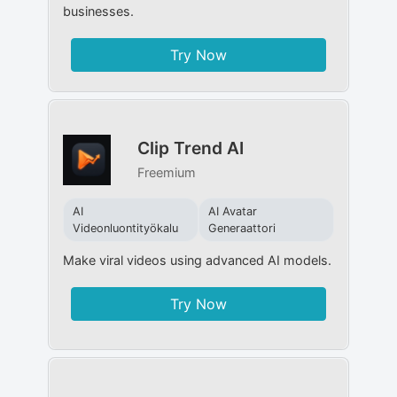
businesses.
Try Now
Clip Trend AI
Freemium
AI
AI Avatar
Videonluontityökalu
Generaattori
Make viral videos using advanced AI models.
Try Now