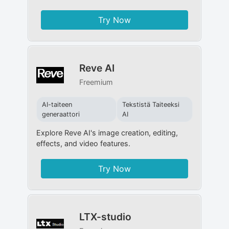
Try Now
Reve AI
Freemium
AI-taiteen
Tekstistä Taiteeksi
generaattori
AI
Explore Reve AI's image creation, editing,
effects, and video features.
Try Now
LTX-studio