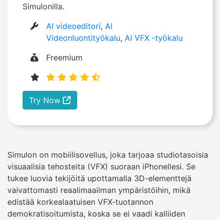
Simulonilla.
AI videoeditori
,
AI
Videonluontityökalu
,
AI VFX -työkalu
Freemium
Try Now
Simulon on mobiilisovellus, joka tarjoaa studiotasoisia
visuaalisia tehosteita (VFX) suoraan iPhonellesi. Se
tukee luovia tekijöitä upottamalla 3D-elementtejä
vaivattomasti reaalimaailman ympäristöihin, mikä
edistää korkealaatuisen VFX-tuotannon
demokratisoitumista, koska se ei vaadi kalliiden