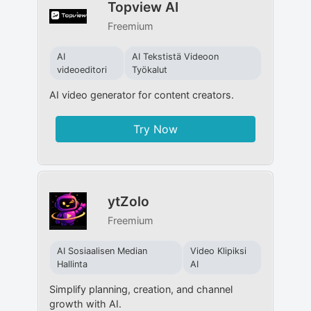
Topview AI
Freemium
AI
AI Tekstistä Videoon
videoeditori
Työkalut
AI video generator for content creators.
Try Now
ytZolo
Freemium
AI Sosiaalisen Median
Video Klipiksi
Hallinta
AI
Simplify planning, creation, and channel
growth with AI.