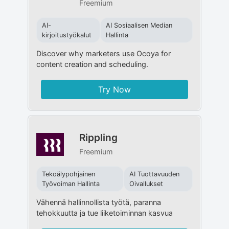
Freemium
AI-
AI Sosiaalisen Median
kirjoitustyökalut
Hallinta
Discover why marketers use Ocoya for
content creation and scheduling.
Try Now
Rippling
Freemium
Tekoälypohjainen
AI Tuottavuuden
Työvoiman Hallinta
Oivallukset
Vähennä hallinnollista työtä, paranna
tehokkuutta ja tue liiketoiminnan kasvua