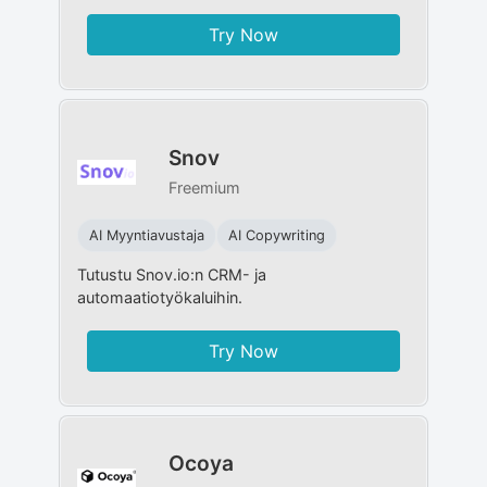
Try Now
Snov
Freemium
AI Myyntiavustaja
AI Copywriting
Tutustu Snov.io:n CRM- ja
automaatiotyökaluihin.
Try Now
Ocoya