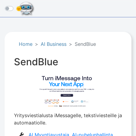
☰
Home
AI Business
SendBlue
SendBlue
Yritysviestialusta iMessagelle, tekstiviesteille ja
automaatiolle.
AI Myyntiavustaja
,
AI-puhelunhallinta
,