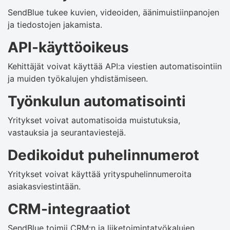
SendBlue tukee kuvien, videoiden, äänimuistiinpanojen
ja tiedostojen jakamista.
API-käyttöoikeus
Kehittäjät voivat käyttää API:a viestien automatisointiin
ja muiden työkalujen yhdistämiseen.
Työnkulun automatisointi
Yritykset voivat automatisoida muistutuksia,
vastauksia ja seurantaviestejä.
Dedikoidut puhelinnumerot
Yritykset voivat käyttää yrityspuhelinnumeroita
asiakasviestintään.
CRM-integraatiot
SendBlue toimii CRM:n ja liiketoimintatyökalujen