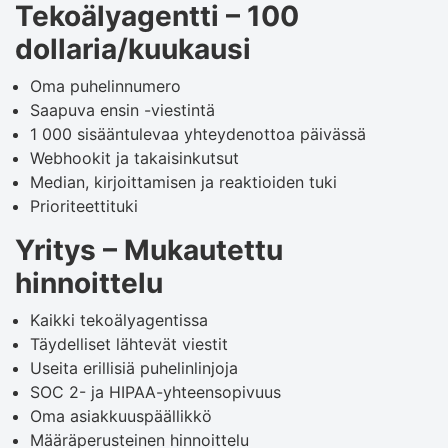
Tekoälyagentti – 100
dollaria/kuukausi
Oma puhelinnumero
Saapuva ensin -viestintä
1 000 sisääntulevaa yhteydenottoa päivässä
Webhookit ja takaisinkutsut
Median, kirjoittamisen ja reaktioiden tuki
Prioriteettituki
Yritys – Mukautettu
hinnoittelu
Kaikki tekoälyagentissa
Täydelliset lähtevät viestit
Useita erillisiä puhelinlinjoja
SOC 2- ja HIPAA-yhteensopivuus
Oma asiakkuuspäällikkö
Määräperusteinen hinnoittelu