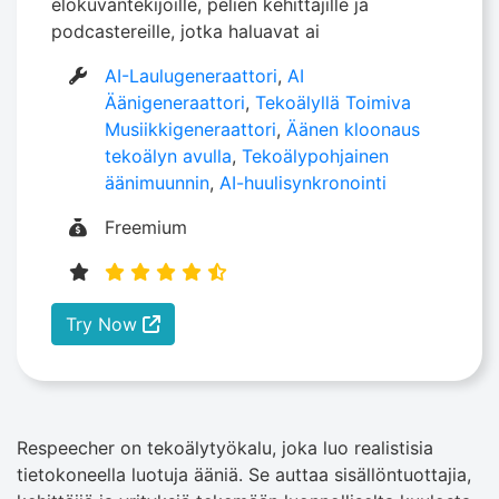
elokuvantekijöille, pelien kehittäjille ja
podcastereille, jotka haluavat ai
AI-Laulugeneraattori
,
AI
Äänigeneraattori
,
Tekoälyllä Toimiva
Musiikkigeneraattori
,
Äänen kloonaus
tekoälyn avulla
,
Tekoälypohjainen
äänimuunnin
,
AI-huulisynkronointi
Freemium
Try Now
Respeecher on tekoälytyökalu, joka luo realistisia
tietokoneella luotuja ääniä. Se auttaa sisällöntuottajia,