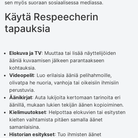
sen myös suoraan sosiaalisessa mediassa.
Käytä Respeecherin
tapauksia
Elokuva ja TV
: Muuttaa tai lisää näyttelijöiden
ääniä kuvaamisen jälkeen parantaakseen
kohtauksia.
Videopelit
: Luo erilaisia ​​ääniä pelihahmoille,
olivatpa he nuoria, vanhoja tai oikeisiin ihmisiin
perustuvia.
Äänikirjat
: Auta lukijoita kertomaan tarinoita eri
äänillä, mukaan lukien tekijän äänen kopioiminen.
Kielimuutokset
: Helpottaa elokuvien tai esitysten
kielten vaihtamista pitäen samalla äänet
samanlaisina.
Historian esitykset
: Tuo ihmisten äänet