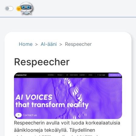
☰
Home
AI-ääni
Respeecher
Respeecher
Respeecherin avulla voit luoda korkealaatuisia
ääniklooneja tekoälyllä. Täydellinen