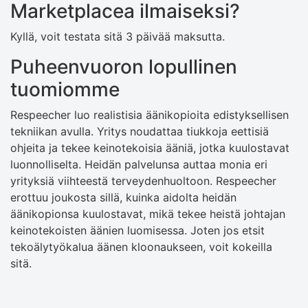
Marketplacea ilmaiseksi?
Kyllä, voit testata sitä 3 päivää maksutta.
Puheenvuoron lopullinen
tuomiomme
Respeecher luo realistisia äänikopioita edistyksellisen
tekniikan avulla. Yritys noudattaa tiukkoja eettisiä
ohjeita ja tekee keinotekoisia ääniä, jotka kuulostavat
luonnolliselta. Heidän palvelunsa auttaa monia eri
yrityksiä viihteestä terveydenhuoltoon. Respeecher
erottuu joukosta sillä, kuinka aidolta heidän
äänikopionsa kuulostavat, mikä tekee heistä johtajan
keinotekoisten äänien luomisessa. Joten jos etsit
tekoälytyökalua äänen kloonaukseen, voit kokeilla
sitä.