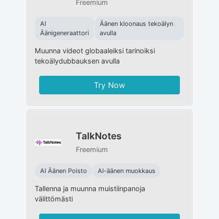
Freemium
AI
Äänen kloonaus tekoälyn
Äänigeneraattori
avulla
Muunna videot globaaleiksi tarinoiksi
tekoälydubbauksen avulla
Try Now
TalkNotes
Freemium
AI Äänen Poisto
AI-äänen muokkaus
Tallenna ja muunna muistiinpanoja
välittömästi