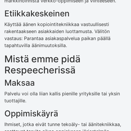
markkinoinnista verkko-oppimiseen ja viihteeseen.
Etiikkakeskeinen
Käyttää äänen kopiointitekniikkaa vastuullisesti
rakentaakseen asiakkaiden luottamusta. Välitön
vastaus: Parantaa asiakaspalvelua paikan päällä
tapahtuvilla äänimuutoksilla.
Mistä emme pidä
Respeecherissä
Maksaa
Palvelu voi olla liian kallis pienille yrityksille tai yksin
tuottajille.
Oppimiskäyrä
Ihmiset, jotka eivät tunne tekoäly- tai äänitekniikkaa,