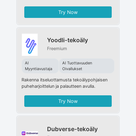
Try Now
Yoodli-tekoäly
Freemium
AI
AI Tuottavuuden
Myyntiavustaja
Oivallukset
Rakenna itseluottamusta tekoälypohjaisen
puheharjoittelun ja palautteen avulla.
Try Now
Dubverse-tekoäly