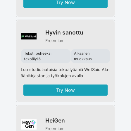
Try Now
Hyvin sanottu
Freemium
Teksti puheeksi
AI-äänen
tekoälyllä
muokkaus
Luo studiolaatuisia tekoälyääniä WellSaid AI:n
äänikirjaston ja työkalujen avulla
Try Now
HeiGen
Freemium