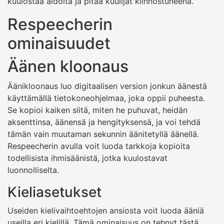
kuulostaa aidolta ja pitää kuulijat kiinnostuneena.
Respeecherin
ominaisuudet
Äänen kloonaus
Äänikloonaus luo digitaalisen version jonkun äänestä
käyttämällä tietokoneohjelmaa, joka oppii puheesta.
Se kopioi kaiken siitä, miten he puhuvat, heidän
aksenttinsa, äänensä ja hengityksensä, ja voi tehdä
tämän vain muutaman sekunnin äänitetyllä äänellä.
Respeecherin avulla voit luoda tarkkoja kopioita
todellisista ihmisäänistä, jotka kuulostavat
luonnolliselta.
Kieliasetukset
Useiden kielivaihtoehtojen ansiosta voit luoda ääniä
useilla eri kielillä. Tämä ominaisuus on tehnyt tästä