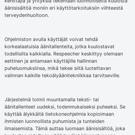
kehittäjiä ja yrityksiä tekemään luonnolliselta kuulosta
äänisisältöä moniin eri käyttötarkoituksiin viihteestä
terveydenhuoltoon.
Ohjelmiston avulla käyttäjät voivat tehdä
korkealaatuisia äänitallenteita, jotka kuulostavat
todellisilta kaikkialla. Respeecher keskittyy olemaan
eettinen ja antamaan käyttäjille hallinnan
puheluomuksiinsa, mikä tekee siitä luotettavan
valinnan kaikille tekoälyäänitekniikkaa tarvitseville.
Järjestelmä toimii muuntamalla teksti- tai
äänitallenteet uudeksi, todenmukaiseksi puheeksi. Se
käyttää älykkäitä tietokoneohjelmia kopioimaan
ihmisten luonnollista puhumista ja tunteiden
ilmaisemista. Tämä auttaa luomaan äänisisältöä, joka