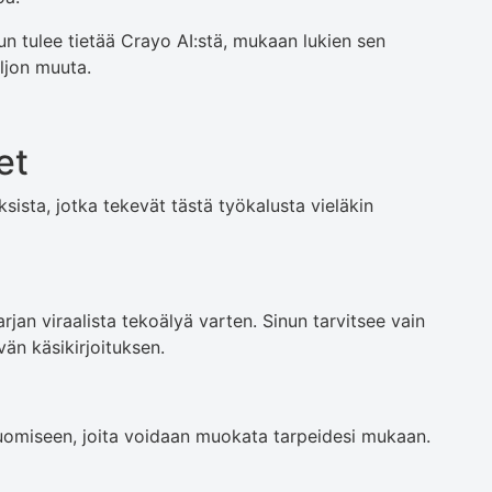
n tulee tietää Crayo AI:stä, mukaan lukien sen
ljon muuta.
et
ista, jotka tekevät tästä työkalusta vieläkin
an viraalista tekoälyä varten. Sinun tarvitsee vain
vän käsikirjoituksen.
en luomiseen, joita voidaan muokata tarpeidesi mukaan.