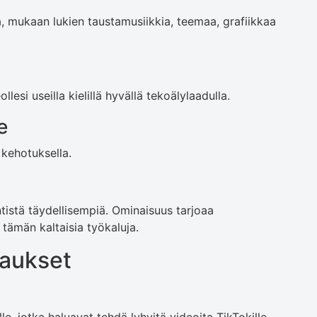
a, mukaan lukien taustamusiikkia, teemaa, grafiikkaa
llesi useilla kielillä hyvällä tekoälylaadulla.
e
kehotuksella.
ntistä täydellisempiä. Ominaisuus tarjoaa
ämän kaltaisia ​​työkaluja.
paukset