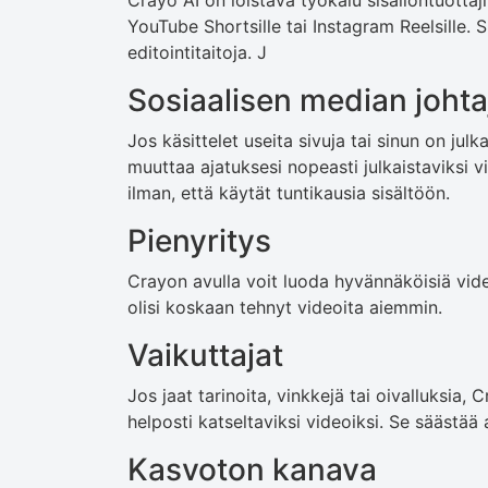
Crayo AI on loistava työkalu sisällöntuottajil
YouTube Shortsille tai Instagram Reelsille. 
editointitaitoja. J
Sosiaalisen median johta
Jos käsittelet useita sivuja tai sinun on julk
muuttaa ajatuksesi nopeasti julkaistaviksi 
ilman, että käytät tuntikausia sisältöön.
Pienyritys
Crayon avulla voit luoda hyvännäköisiä video
olisi koskaan tehnyt videoita aiemmin.
Vaikuttajat
Jos jaat tarinoita, vinkkejä tai oivalluksia,
helposti katseltaviksi videoiksi. Se säästää 
Kasvoton kanava