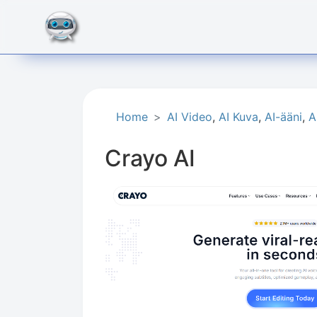
Home
AI Video
,
AI Kuva
,
AI-ääni
,
A
Crayo AI