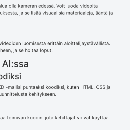
halua olla kameran edessä. Voit luoda videoita
uksesta, ja se lisää visuaalisia materiaaleja, ääntä ja
deoiden luomisesta erittäin aloittelijaystävällistä.
een, ja se hoitaa loput.
AI:ssa
odiksi
D -mallisi puhtaaksi koodiksi, kuten HTML, CSS ja
unnittelusta kehitykseen.
aa toimivan koodin, jota kehittäjät voivat käyttää