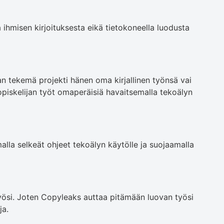
a ihmisen kirjoituksesta eikä tietokoneella luodusta
jan tekemä projekti hänen oma kirjallinen työnsä vai
opiskelijan työt omaperäisiä havaitsemalla tekoälyn
alla selkeät ohjeet tekoälyn käytölle ja suojaamalla
työsi. Joten Copyleaks auttaa pitämään luovan työsi
ja.