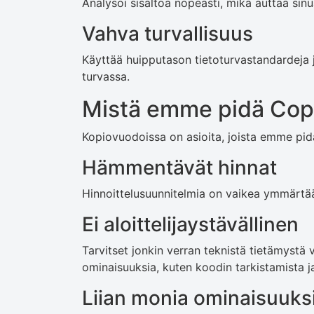
Analysoi sisältöä nopeasti, mikä auttaa si
Vahva turvallisuus
Käyttää huipputason tietoturvastandardeja j
turvassa.
Mistä emme pidä Cop
Kopiovuodoissa on asioita, joista emme pidä.
Hämmentävät hinnat
Hinnoittelusuunnitelmia on vaikea ymmärtää
Ei aloittelijaystävällinen
Tarvitset jonkin verran teknistä tietämystä
ominaisuuksia, kuten koodin tarkistamista 
Liian monia ominaisuuks