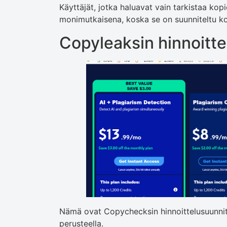
Käyttäjät, jotka haluavat vain tarkistaa kopi
monimutkaisena, koska se on suunniteltu koulu
Copyleaksin hinnoitt
Nämä ovat Copychecksin hinnoittelusuunnite
perusteella.