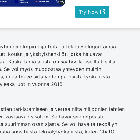
Try Now
ytämään kopioituja töitä ja tekoälyn kirjoittamaa
et, koulut ja yksityishenkilöt, jotka haluavat
ä. Koska tämä alusta on saatavilla useilla kielillä,
itä. Se voi myös muodostaa yhteyden muihin
sia, mikä tekee siitä yhden parhaista työkaluista
pyleaks luotiin vuonna 2015.
tien tarkistamiseen ja vertaa niitä miljoonien lehtien
en vastaavan sisällön. Se havaitsee nopeasti
sa suurimman osan ajasta. Se voi havaita tekoälyn
kstiä suosituista tekoälytyökaluista, kuten ChatGPT,