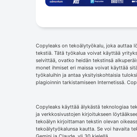
Copyleaks on tekoälytyökalu, joka auttaa lö
tekstiä. Tätä työkalua voivat käyttää yrityks
selvittää, ovatko heidän tekstinsä alkuperäisi
monet ihmiset eri maissa voivat käyttää s
työkaluihin ja antaa yksityiskohtaisia ​​tulok
plagioinnin tarkistamiseen Internetissä. Co
Copyleaks käyttää älykästä teknologiaa teks
ja verkkosivustojen kirjoitukseen löytääkse
tekoälyn kirjoittaman tekstin olevan oikeas
tekoälytyökalunsa kautta. Se voi havaita te
Gemini ja Claude, yli 30 kielellä.