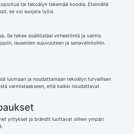
kopioitua tai tekoälyn tekemää koodia. Etsimällä
ssit, se voi suojata työsi.
sa. Se tekee sisällöstäsi virheetöntä ja valmis
oppiin, lauseiden sujuvuuteen ja sanavalintoihin.
siä luomaan ja noudattamaan tekoälyn turvallisen
östä varmistaakseen, että kaikki noudattavat
paukset
t yritykset ja brändit luottavat siihen ympäri
ä.