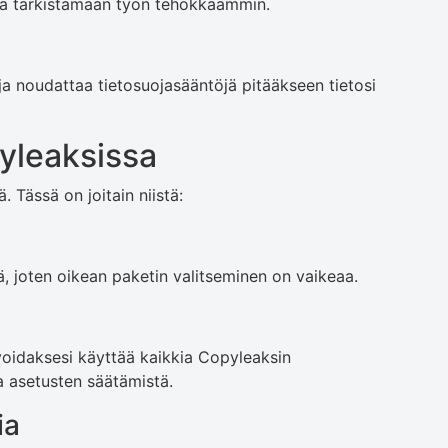
nua tarkistamaan työn tehokkaammin.
a noudattaa tietosuojasääntöjä pitääkseen tietosi
yleaksissa
 Tässä on joitain niistä:
, joten oikean paketin valitseminen on vaikeaa.
 voidaksesi käyttää kaikkia Copyleaksin
ja asetusten säätämistä.
ia