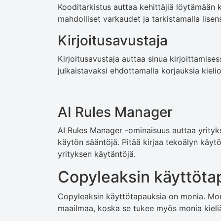
Kooditarkistus auttaa kehittäjiä löytämään 
mahdolliset varkaudet ja tarkistamalla lisen
Kirjoitusavustaja
Kirjoitusavustaja auttaa sinua kirjoittamises
julkaistavaksi ehdottamalla korjauksia kieli
AI Rules Manager
AI Rules Manager -ominaisuus auttaa yrityk
käytön sääntöjä. Pitää kirjaa tekoälyn käyt
yrityksen käytäntöjä.
Copyleaksin käyttöta
Copyleaksin käyttötapauksia on monia. Mone
maailmaa, koska se tukee myös monia kieli