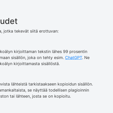
uudet
, jotka tekevät siitä erottuvan:
oälyn kirjoittaman tekstin lähes 99 prosentin
emaan sisällön, joka on tehty esim.
ChatGPT
. Ne
koälyn kirjoittamasta sisällöstä.
levista lähteistä tarkistaakseen kopioidun sisällön.
mankaltaista, se näyttää todellisen plagioinnin
on tai lähteen, josta se on kopioitu.