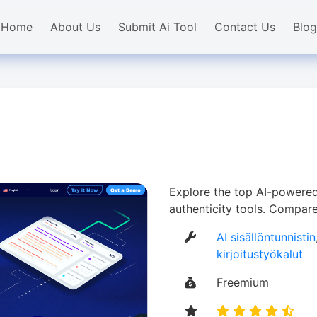
Home
About Us
Submit Ai Tool
Contact Us
Blog
Explore the top AI-powered
authenticity tools. Compare
AI sisällöntunnistin
kirjoitustyökalut
Freemium