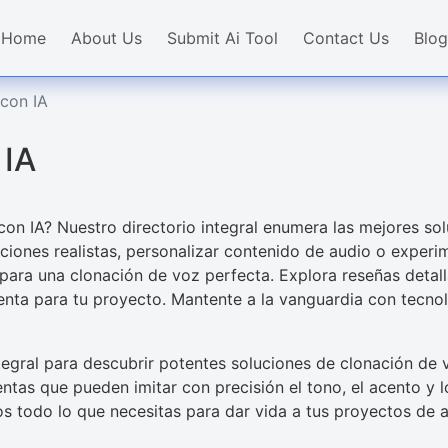
Home
About Us
Submit Ai Tool
Contact Us
Blog
con IA
 IA
on IA? Nuestro directorio integral enumera las mejores sol
uciones realistas, personalizar contenido de audio o exper
ara una clonación de voz perfecta. Explora reseñas detal
ienta para tu proyecto. Mantente a la vanguardia con tecno
tegral para descubrir potentes soluciones de clonación de 
entas que pueden imitar con precisión el tono, el acento y
s todo lo que necesitas para dar vida a tus proyectos de a