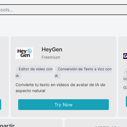
HeyGen
Freemium
Editor de video con
Conversión de Texto a Voz con
IA
IA
co
Convierte tu texto en videos de avatar de IA de
G
aspecto natural
Try Now
artir