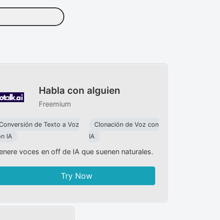
Habla con alguien
Freemium
Conversión de Texto a Voz
Clonación de Voz con
n IA
IA
enere voces en off de IA que suenen naturales.
Try Now