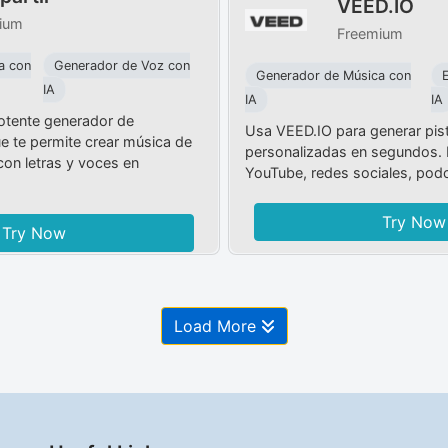
VEED.IO
ium
Freemium
a con
Generador de Voz con
Generador de Música con
IA
IA
IA
otente generador de
Usa VEED.IO para generar pis
e te permite crear música de
personalizadas en segundos. 
con letras y voces en
YouTube, redes sociales, pod
Try Now
Try Now
Load More