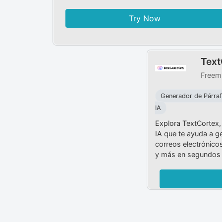
Try Now
Text
Freem
Generador de Párra
IA
Explora TextCortex, 
IA que te ayuda a g
correos electrónico
y más en segundos