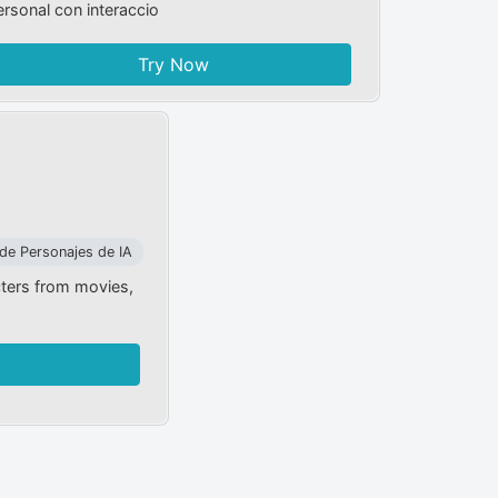
ersonal con interaccio
Try Now
de Personajes de IA
cters from movies,