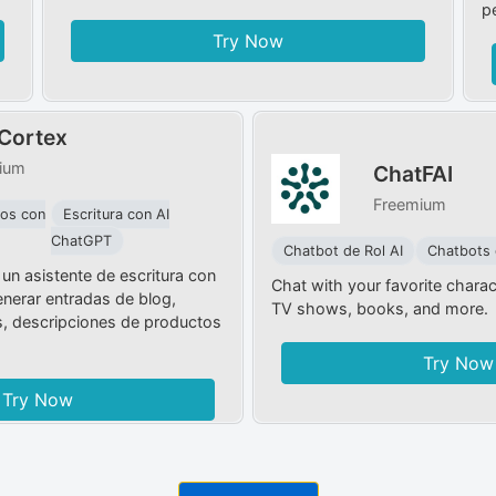
p
Try Now
Cortex
ium
ChatFAI
Freemium
fos con
Escritura con AI
ChatGPT
Chatbot de Rol AI
Chatbots 
un asistente de escritura con
Chat with your favorite chara
enerar entradas de blog,
TV shows, books, and more.
s, descripciones de productos
Try Now
Try Now