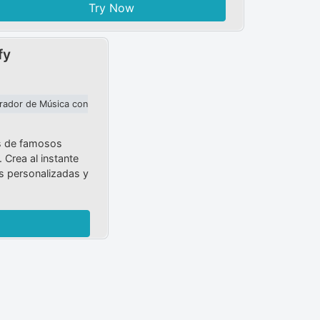
Try Now
fy
rador de Música con
s de famosos
. Crea al instante
s personalizadas y