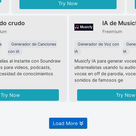
Try Now
do crudo
IA de Music
ium
Freemium
a
Generador de Canciones
Generador de Voz con
Gene
con IA
IA
IA
alías al instante con Soundraw
Musicfy IA para generar voce
as para videos, podcasts,
ultrarrealistas usando tu audio
ecesidad de conocimientos
voces en off de parodia, voce
sonidos de famosos ge
Try Now
Try Now
Load More