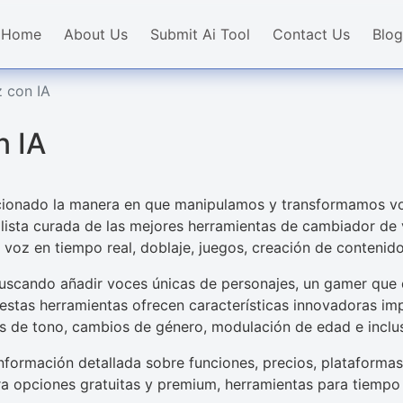
Home
About Us
Submit Ai Tool
Contact Us
Blog
 con IA
n IA
cionado la manera en que manipulamos y transformamos voc
 lista curada de las mejores herramientas de cambiador de 
voz en tiempo real, doblaje, juegos, creación de contenid
scando añadir voces únicas de personajes, un gamer que qu
, estas herramientas ofrecen características innovadoras i
 de tono, cambios de género, modulación de edad e inclus
información detallada sobre funciones, precios, plataforma
lora opciones gratuitas y premium, herramientas para tiemp