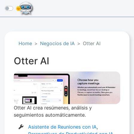
☰
Home
Negocios de IA​
Otter AI
Otter AI
Otter AI crea resúmenes, análisis y
seguimientos automáticamente.
Asistente de Reuniones con IA
,
Perspectivas de Productividad con IA
,