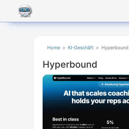
Home
KI-Geschäft​
Hyperbound
Hyperbound