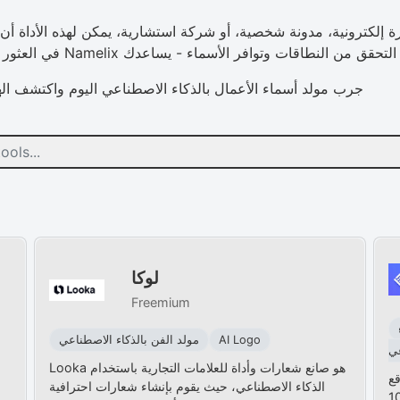
ة إلكترونية، مدونة شخصية، أو شركة استشارية، يمكن لهذه الأداة 
التحقق من النطاقات وتوافر الأسماء - يساعدك Namelix في العثور على أسماء جديدة ومتاحة وجاهزة للعلامة التجارية.
جرب مولد أسماء الأعمال بالذكاء الاصطناعي اليوم واكتشف الهو
لوكا
Freemium
AI Logo
مولد الفن بالذكاء الاصطناعي
ي
Looka هو صانع شعارات وأداة للعلامات التجارية باستخدام
م منشئ
الذكاء الاصطناعي، حيث يقوم بإنشاء شعارات احترافية
اصطناعي الخاص بـ 10Web.io. احصل على تصميم