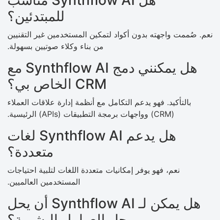
للمبتدئين؟
نعم. صُممت واجهته بدون أكواد لتمكين المستخدمين غير التقنيين
من بناء وكلاء صوتيين بسهولة.
هل يمكنني دمج Synthflow AI مع
CRM الخاص بي؟
بالتأكيد. فهو يدعم التكامل مع أنظمة إدارة علاقات العملاء
(CRM) وواجهات برمجة التطبيقات (APIs) الرئيسية.
هل يدعم Synthflow AI لغات
متعددة؟
نعم، فهو يوفر إمكانيات متعددة اللغات لتلبية احتياجات
المستخدمين العالميين.
هل يمكن لـ Synthflow AI أن يحل
محل العوامل البشرية؟