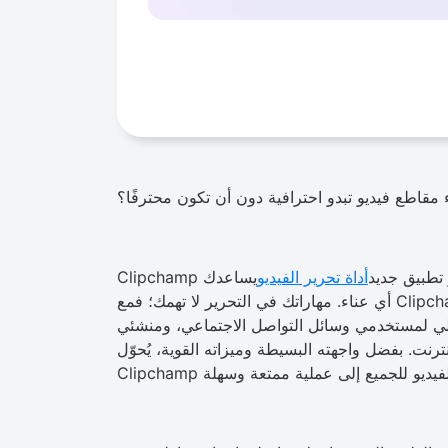
 مقاطع فيديو تبدو احترافية دون أن تكون محترفًا؟
Clipc هو تطبيق جديد
أداة تحرير الفيديو
يساعدك Clipchamp على إنشاء مقاطع فيديو عالية الجودة دون
أي عناء. مهاراتك في التحرير لا تهمك؛ فمع Clipchamp، يمكنك الوصول إلى مجموعة كاملة من الميزات التي
الي لمستخدمي وسائل التواصل الاجتماعي، ومنشئي
رنت. بفضل واجهته البسيطة وميزاته القوية، يُحوّل