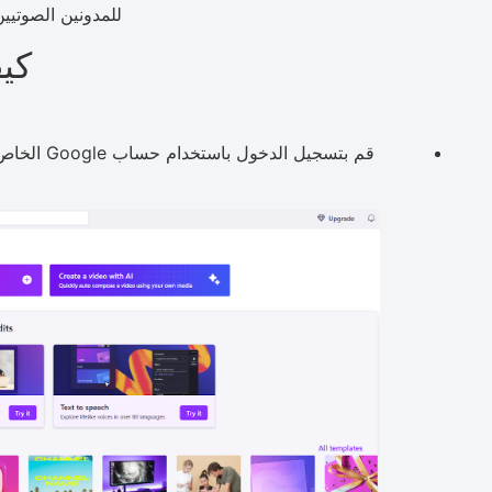
للمدونين الصوتيي
كيفي