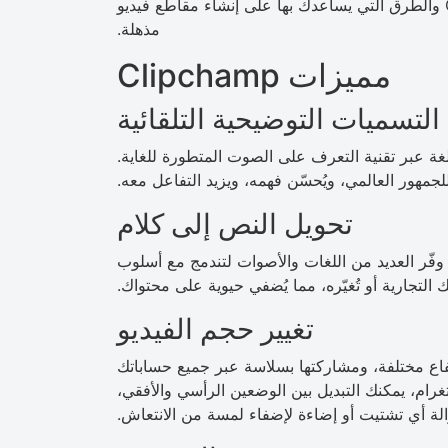
في هذه المقالة، سنلقي نظرة على ميزات Clipchamp والطرق التي يساعدك بها على إنشاء مقاطع فيديو
مذهلة.
مميزات Clipchamp
التسميات التوضيحية التلقائية
ر لفيديوهاتك ترجمة دقيقة على الفور بأكثر من 80 لغة عبر تقنية التعرف على الصوت المتطورة للغاية.
جمهور العالمي، ويُحسّن فهمه، ويزيد التفاعل معه.
تحويل النص إلى كلام
ّر العديد من اللغات والأصوات لتندمج مع أسلوب
 التجارية أو تُغيّره، مما يُضفي حيوية على محتواك.
تغيير حجم الفيديو
ع مختلفة، ومشاركتها بسلاسة عبر جميع حساباتك
رام، يمكنك التبديل بين الوضعين الرأسي والأفقي،
لة أي تشتيت أو إضاءة لإضفاء لمسة من الانتعاش.