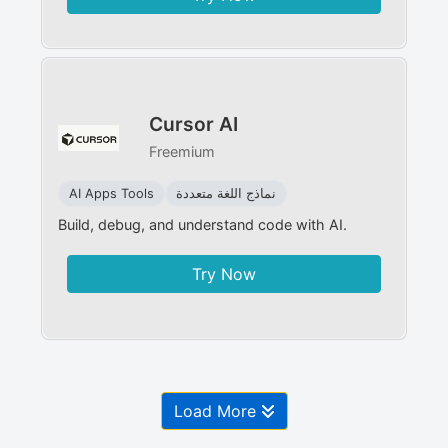
Cursor AI
Freemium
نماذج اللغة متعددة
AI Apps Tools
Build, debug, and understand code with AI.
Try Now
Load More