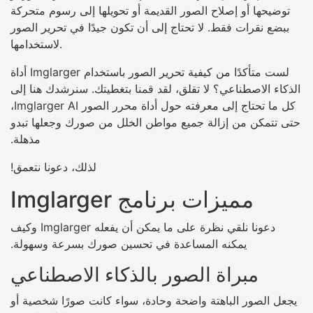
توضيحها أو إصلاح الصور القديمة أو تحويلها إلى رسوم متحركة
ببضع نقرات فقط. لا تحتاج إلى أن تكون جيدًا في تحرير الصور
لاستخدامها.
لست متأكدًا من كيفية تحرير الصور باستخدام Imglarger أداة
الذكاء الاصطناعي؟ لا تقلق، لقد قمنا بتغطيتك. سنرشدك هنا إلى
كل ما تحتاج إلى معرفته حول أداة محرر الصور Imglarger AI،
حتى تتمكن من إزالة جميع مواطن الخلل من صورك وجعلها تبدو
مذهلة.
لذلك، دعونا نتعمق!
مميزات برنامج Imglarger
دعونا نلقي نظرة على ما يمكن أن يفعله Imglarger وكيف
يمكنه المساعدة في تحسين صورك بسرعة وسهولة.
مبراة الصور بالذكاء الاصطناعي
يجعل الصور الباهتة واضحة وحادة، سواء كانت صورًا شخصية أو