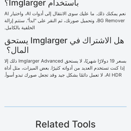
باستخدام Imglarger؟
نعم يمكنك ذلك. ما عليك سوى الانتقال إلى أدوات AI، واختيار AI
BG Remover، وتحميل صورتك، ثم النقر على "ابدأ". ستتم إزالة
الخلفية بالكامل.
هل الاشتراك في Imglarger يستحق
المال؟
بسعر 19 دولارًا شهريًا، لا يستحق Imglarger Advanced ذلك إلا
إذا كنت تستخدم العديد من أدواته كثيرًا. بعض الميزات، مثل أداة
AI HDR، لا تعمل دائمًا بشكل جيد وقد تجعل صورك تبدو أسوأ.
Related Tools