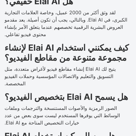
هل Elai AI حقيقي؟
لقد وثق أكثر من 2000 عميل، وخاصة العلامات التجارية
الكبرى، في Elai AI. وبالتالي، يجب أن تكون أصيلة. يعد مقدمو
العروض البشرية الرقمية تخصصهم عندما يتعلق الأمر بإنشاء
محتوى فيديو تفاعلي.
كيف يمكنني استخدام Elai AI لإنشاء
مجموعة متنوعة من مقاطع الفيديو؟
يتيح لك Elai AI إنشاء مقاطع فيديو لأغراض متعددة، مثل
التسويق والتعليم والاتصالات المؤسسية وحملات الفيديو
المخصصة.
هل يسمح Elai AI بتخصيص الفيديو؟
الصور الرمزية والأصوات المستنسخة والترجمات وملفات
الوسائط التي يوفرها المستخدم ليست سوى بعض من عدد
خيارات التخصيص المتاحة مع Elai AI.
هل من الممكن استخدام Elai AI