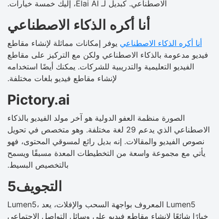
الاصطناعي. كبديل لـ Elai AI، إليك خمسة خيارات.
أنا أكره الذكاء الاصطناعي
أنا أكره الذكاء الاصطناعي
يوفر إمكانات مماثلة لإنشاء مقاطع
فيديو مدعومة بالذكاء الاصطناعي ولكن مع التركيز على مقاطع
الفيديو التعليمية والتدريبية للشركات. يمكنك أيضًا استخدامه
لإنشاء مقاطع فيديو بلغات مختلفة.
Pictory.ai
الصورة منظمة العفو الدولية هو آخر مولد الفيديو بالذكاء
الاصطناعي الذي يدعم 29 لغة مختلفة. وهو متخصص في تحويل
نصوص الفيديو والمقالات. إنه بديل رائع لمسوقي المحتوى، فهو
يأتي مع مجموعة واسعة من التخطيطات المعدة مسبقًا ويسمح
بالتخصيص البسيط.
التجويف5
Lumen5، المعروف بواجهة السحب والإفلات، يعد Lumen5
خيارًا شائعًا لإنشاء مقاطع فيديو على وسائل التواصل الاجتماعي