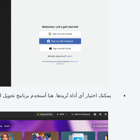
يمكنك اختيار أي أداة تُريدها. هنا أستخدم برنامج تحويل