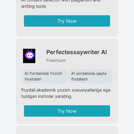
writing tools
Try Now
Perfectessaywriter AI
Freemium
AI Yordamida Yozish
AI yordamida qayta
Vositalari
ifodalash
Foydali akademik yozish xususiyatlariga ega
tuzilgan insholar yarating.
Try Now