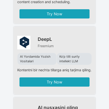
content creation and scheduling.
Try Now
DeepL
Freemium
AI Yordamida Yozish
Ko‘p tilli sun’iy
Vositalari
intellekt LLM
Kontentni bir nechta tillarga aniq tarjima qiling.
Try Now
AI nusxasini oling