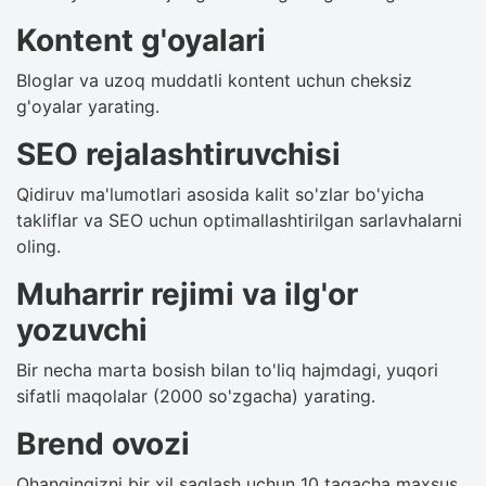
Kontent g'oyalari
Bloglar va uzoq muddatli kontent uchun cheksiz
g'oyalar yarating.
SEO rejalashtiruvchisi
Qidiruv ma'lumotlari asosida kalit so'zlar bo'yicha
takliflar va SEO uchun optimallashtirilgan sarlavhalarni
oling.
Muharrir rejimi va ilg'or
yozuvchi
Bir necha marta bosish bilan to'liq hajmdagi, yuqori
sifatli maqolalar (2000 so'zgacha) yarating.
Brend ovozi
Ohangingizni bir xil saqlash uchun 10 tagacha maxsus