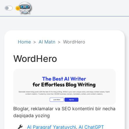
☰
Home
AI Matn
WordHero
WordHero
Bloglar, reklamalar va SEO kontentini bir necha
daqiqada yozing
AI Paragraf Yaratuvchi
,
AI ChatGPT