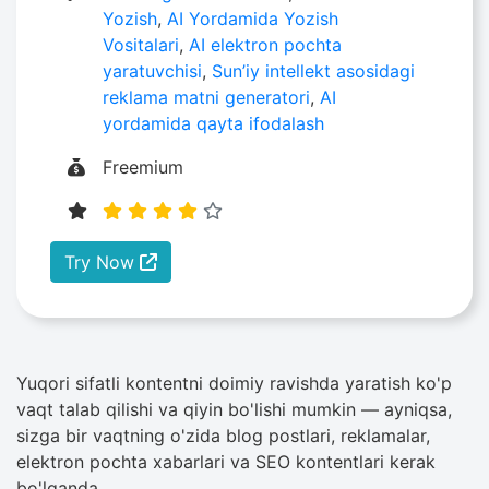
Yozish
,
AI Yordamida Yozish
Vositalari
,
AI elektron pochta
yaratuvchisi
,
Sun’iy intellekt asosidagi
reklama matni generatori
,
AI
yordamida qayta ifodalash
Freemium
Try Now
Yuqori sifatli kontentni doimiy ravishda yaratish ko'p
vaqt talab qilishi va qiyin bo'lishi mumkin — ayniqsa,
sizga bir vaqtning o'zida blog postlari, reklamalar,
elektron pochta xabarlari va SEO kontentlari kerak
bo'lganda.