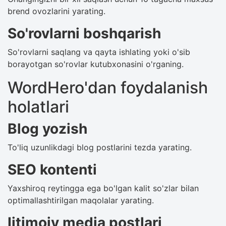
brend ovozlarini yarating.
So'rovlarni boshqarish
So'rovlarni saqlang va qayta ishlating yoki o'sib
borayotgan so'rovlar kutubxonasini o'rganing.
WordHero'dan foydalanish
holatlari
Blog yozish
To'liq uzunlikdagi blog postlarini tezda yarating.
SEO kontenti
Yaxshiroq reytingga ega bo'lgan kalit so'zlar bilan
optimallashtirilgan maqolalar yarating.
Ijtimoiy media postlari