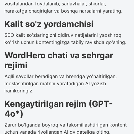
vositalaridan foydalanib, sarlavhalar, shiorlar,
harakatga chaqiriqlar va boshqa narsalarni yarating.
Kalit so'z yordamchisi
SEO kalit so'zlaringizni qidiruv natijalarini yaxshiroq
ko'rish uchun kontentingizga tabiiy ravishda qo'shing.
WordHero chati va sehrgar
rejimi
Aqlli savollar beradigan va brendga yo'naltirilgan,
moslashtirilgan matnni yaratadigan AI yozish
hamkoringiz.
Kengaytirilgan rejim (GPT-
4o*)
Zarur bo'lganda boyroq va takomillashtirilgan kontent
uchun yanada rivojlangan AI dvigateliga o'ting.