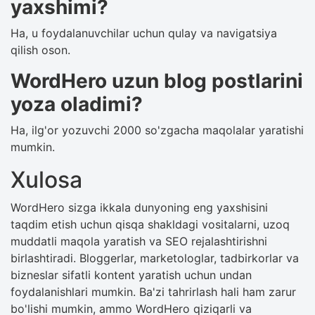
yaxshimi?
Ha, u foydalanuvchilar uchun qulay va navigatsiya
qilish oson.
WordHero uzun blog postlarini
yoza oladimi?
Ha, ilg'or yozuvchi 2000 so'zgacha maqolalar yaratishi
mumkin.
Xulosa
WordHero sizga ikkala dunyoning eng yaxshisini
taqdim etish uchun qisqa shakldagi vositalarni, uzoq
muddatli maqola yaratish va SEO rejalashtirishni
birlashtiradi. Bloggerlar, marketologlar, tadbirkorlar va
bizneslar sifatli kontent yaratish uchun undan
foydalanishlari mumkin. Ba'zi tahrirlash hali ham zarur
bo'lishi mumkin, ammo WordHero qiziqarli va