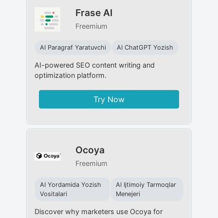
Frase AI
Freemium
AI Paragraf Yaratuvchi
AI ChatGPT Yozish
AI-powered SEO content writing and
optimization platform.
Try Now
Ocoya
Freemium
AI Yordamida Yozish
AI Ijtimoiy Tarmoqlar
Vositalari
Menejeri
Discover why marketers use Ocoya for