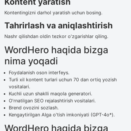
Kontent yaratish
Kontentingizni darhol yaratish uchun bosing.
Tahrirlash va aniqlashtirish
Nashr qilishdan oldin tezkor o'zgarishlar qiling.
WordHero haqida bizga
nima yoqadi
Foydalanish oson interfeys.
Turli xil kontent turlari uchun 70 dan ortiq yozish
vositalari.
Kuchli uzun shaklli maqola generatori.
O'rnatilgan SEO rejalashtirish vositalari.
Brend ovozini sozlash.
Kengaytirilgan AIga o'tish imkoniyati (GPT-4o*).
WordHero haqida bizga