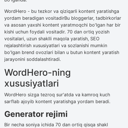
WordHero - bu tezkor va qiziqarli kontent yaratishga
yordam beradigan vositadirBu bloggerlar, tadbirkorlar
va asosan yaxshi kontent yaratmoqchi bo'lgan har bir
kishi uchun foydali vositadir. 70 dan ortiq yozish
vositalari, uzun shaklli maqola yaratish, SEO
rejalashtirish xususiyatlari va sozlanishi mumkin
bo'lgan brend ovozlari bilan u butun kontent yaratish
jarayonini soddalashtiradi.
WordHero-ning
xususiyatlari
WordHero sizga tezroq sur'atda va kamroq kuch
sarflab ajoyib kontent yaratishga yordam beradi.
Generator rejimi
Bir necha soniya ichida 70 dan ortiq qisqa shakl