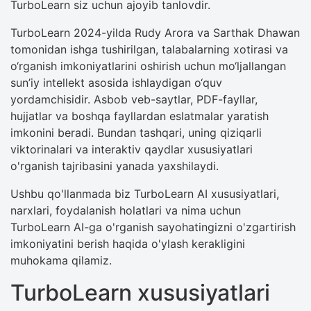
TurboLearn siz uchun ajoyib tanlovdir.
TurboLearn 2024-yilda Rudy Arora va Sarthak Dhawan
tomonidan ishga tushirilgan, talabalarning xotirasi va
o‘rganish imkoniyatlarini oshirish uchun mo‘ljallangan
sun’iy intellekt asosida ishlaydigan o‘quv
yordamchisidir. Asbob veb-saytlar, PDF-fayllar,
hujjatlar va boshqa fayllardan eslatmalar yaratish
imkonini beradi. Bundan tashqari, uning qiziqarli
viktorinalari va interaktiv qaydlar xususiyatlari
o'rganish tajribasini yanada yaxshilaydi.
Ushbu qo'llanmada biz TurboLearn AI xususiyatlari,
narxlari, foydalanish holatlari va nima uchun
TurboLearn AI-ga o'rganish sayohatingizni o'zgartirish
imkoniyatini berish haqida o'ylash kerakligini
muhokama qilamiz.
TurboLearn xususiyatlari