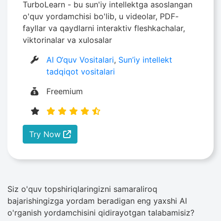
TurboLearn - bu sun'iy intellektga asoslangan
o'quv yordamchisi bo'lib, u videolar, PDF-
fayllar va qaydlarni interaktiv fleshkachalar,
viktorinalar va xulosalar
AI O‘quv Vositalari
,
Sun’iy intellekt
tadqiqot vositalari
Freemium
Try Now
Siz o'quv topshiriqlaringizni samaraliroq
bajarishingizga yordam beradigan eng yaxshi AI
o'rganish yordamchisini qidirayotgan talabamisiz?