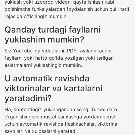
yuklash yoki uzoqroq videoni qayta ishlash kabi
qoʻshimcha funksiyalardan foydalanish uchun pulli tarif
rejasiga oʻtishingiz mumkin.
Qanday turdagi fayllarni
yuklashim mumkin?
Siz YouTube-ga videolarni, PDF-fayllarni, audio
fayllarni yoki hatto qo'lda yozilgan yoki terilgan
eslatmalarni yuklashingiz mumkin.
U avtomatik ravishda
viktorinalar va kartalarni
yaratadimi?
Ha, kontentingiz yuklangandan so‘ng, TurboLearn
o‘rganishingizni mustahkamlashga yordam berish
uchun avtomatik ravishda fleshkachalar, viktorina
savollari va xulosalarni yaratadi.