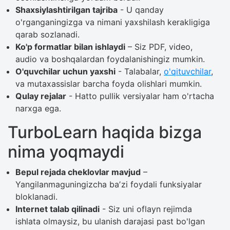
Shaxsiylashtirilgan tajriba
- U qanday
o'rganganingizga va nimani yaxshilash kerakligiga
qarab sozlanadi.
Ko'p formatlar bilan ishlaydi
– Siz PDF, video,
audio va boshqalardan foydalanishingiz mumkin.
O'quvchilar uchun yaxshi
- Talabalar,
o'qituvchilar
,
va mutaxassislar barcha foyda olishlari mumkin.
Qulay rejalar
- Hatto pullik versiyalar ham o'rtacha
narxga ega.
TurboLearn haqida bizga
nima yoqmaydi
Bepul rejada cheklovlar mavjud
–
Yangilanmaguningizcha baʼzi foydali funksiyalar
bloklanadi.
Internet talab qilinadi
- Siz uni oflayn rejimda
ishlata olmaysiz, bu ulanish darajasi past bo'lgan