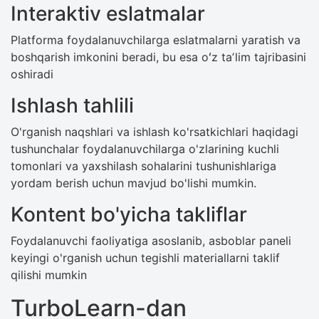
Interaktiv eslatmalar
Platforma foydalanuvchilarga eslatmalarni yaratish va
boshqarish imkonini beradi, bu esa oʻz taʼlim tajribasini
oshiradi
Ishlash tahlili
O'rganish naqshlari va ishlash ko'rsatkichlari haqidagi
tushunchalar foydalanuvchilarga o'zlarining kuchli
tomonlari va yaxshilash sohalarini tushunishlariga
yordam berish uchun mavjud bo'lishi mumkin.
Kontent bo'yicha takliflar
Foydalanuvchi faoliyatiga asoslanib, asboblar paneli
keyingi o'rganish uchun tegishli materiallarni taklif
qilishi mumkin
TurboLearn-dan