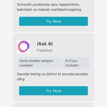
SchoolAI yordamida dars rejalashtirish,
baholash va maktab vazifalarini bajaring.
Try Now
iAsk AI
Freemium
Sun’iy intellekt tadqiqot
AI O‘quv
vositalari
Vositalari
Savollar bering va darhol AI asosida javoblar
oling
Try Now