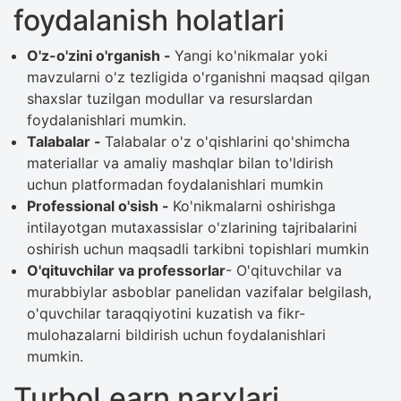
foydalanish holatlari
O'z-o'zini o'rganish -
Yangi ko'nikmalar yoki
mavzularni o'z tezligida o'rganishni maqsad qilgan
shaxslar tuzilgan modullar va resurslardan
foydalanishlari mumkin.
Talabalar -
Talabalar o'z o'qishlarini qo'shimcha
materiallar va amaliy mashqlar bilan to'ldirish
uchun platformadan foydalanishlari mumkin
Professional o'sish -
Ko'nikmalarni oshirishga
intilayotgan mutaxassislar o'zlarining tajribalarini
oshirish uchun maqsadli tarkibni topishlari mumkin
O'qituvchilar va professorlar
- O'qituvchilar va
murabbiylar asboblar panelidan vazifalar belgilash,
o'quvchilar taraqqiyotini kuzatish va fikr-
mulohazalarni bildirish uchun foydalanishlari
mumkin.
TurboLearn narxlari