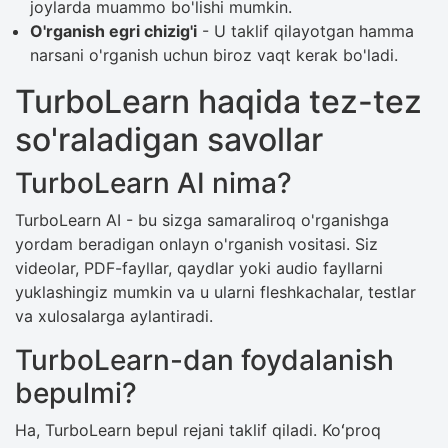
joylarda muammo bo'lishi mumkin.
O'rganish egri chizig'i
- U taklif qilayotgan hamma
narsani o'rganish uchun biroz vaqt kerak bo'ladi.
TurboLearn haqida tez-tez
so'raladigan savollar
TurboLearn AI nima?
TurboLearn AI - bu sizga samaraliroq o'rganishga
yordam beradigan onlayn o'rganish vositasi. Siz
videolar, PDF-fayllar, qaydlar yoki audio fayllarni
yuklashingiz mumkin va u ularni fleshkachalar, testlar
va xulosalarga aylantiradi.
TurboLearn-dan foydalanish
bepulmi?
Ha, TurboLearn bepul rejani taklif qiladi. Koʻproq