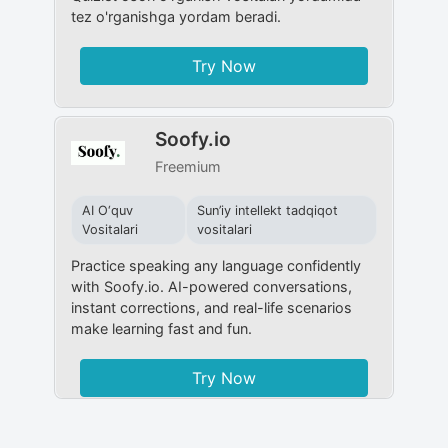
tez o'rganishga yordam beradi.
Try Now
Soofy.io
Freemium
AI O‘quv
Sun’iy intellekt tadqiqot
Vositalari
vositalari
Practice speaking any language confidently
with Soofy.io. AI-powered conversations,
instant corrections, and real-life scenarios
make learning fast and fun.
Try Now