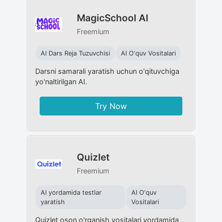
MagicSchool AI
Freemium
AI Dars Reja Tuzuvchisi
AI O‘quv Vositalari
Darsni samarali yaratish uchun o'qituvchiga
yo'naltirilgan AI.
Try Now
Quizlet
Freemium
AI yordamida testlar
AI O‘quv
yaratish
Vositalari
Quizlet oson o'rganish vositalari yordamida