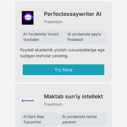
Perfectessaywriter AI
Freemium
AI Yordamida Yozish
AI yordamida qayta
Vositalari
ifodalash
Foydali akademik yozish xususiyatlariga ega
tuzilgan insholar yarating.
Try Now
Maktab sun'iy intellekt
Freemium
AI Dars Reja
AI yordamida testlar
Tuzuvchisi
yaratish