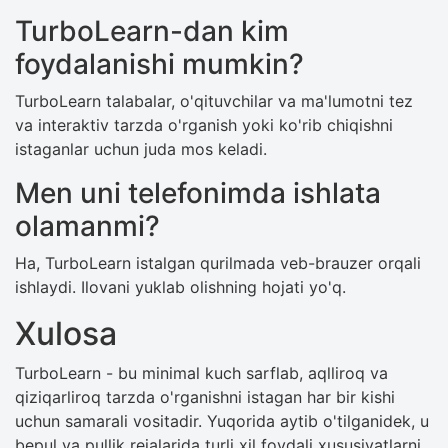
TurboLearn-dan kim
foydalanishi mumkin?
TurboLearn talabalar, o'qituvchilar va ma'lumotni tez
va interaktiv tarzda o'rganish yoki ko'rib chiqishni
istaganlar uchun juda mos keladi.
Men uni telefonimda ishlata
olamanmi?
Ha, TurboLearn istalgan qurilmada veb-brauzer orqali
ishlaydi. Ilovani yuklab olishning hojati yo'q.
Xulosa
TurboLearn - bu minimal kuch sarflab, aqlliroq va
qiziqarliroq tarzda o'rganishni istagan har bir kishi
uchun samarali vositadir. Yuqorida aytib o'tilganidek, u
bepul va pullik rejalarida turli xil foydali xususiyatlarni