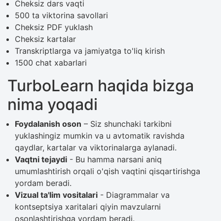
Cheksiz dars vaqti
500 ta viktorina savollari
Cheksiz PDF yuklash
Cheksiz kartalar
Transkriptlarga va jamiyatga to'liq kirish
1500 chat xabarlari
TurboLearn haqida bizga
nima yoqadi
Foydalanish oson
– Siz shunchaki tarkibni
yuklashingiz mumkin va u avtomatik ravishda
qaydlar, kartalar va viktorinalarga aylanadi.
Vaqtni tejaydi
- Bu hamma narsani aniq
umumlashtirish orqali o'qish vaqtini qisqartirishga
yordam beradi.
Vizual ta'lim vositalari
- Diagrammalar va
kontseptsiya xaritalari qiyin mavzularni
osonlashtirishga yordam beradi.