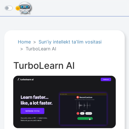
☰
Home
Sunʼiy intellekt taʼlim vositasi
TurboLearn AI
TurboLearn AI