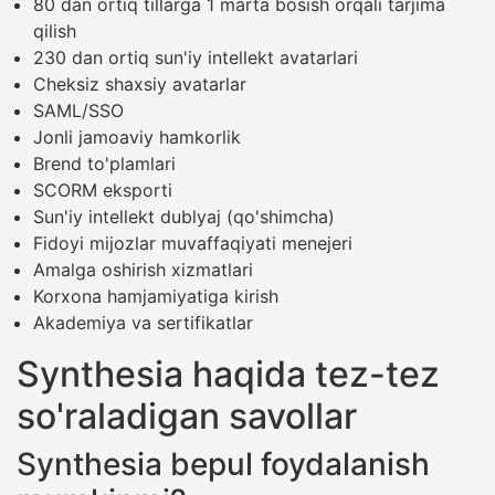
80 dan ortiq tillarga 1 marta bosish orqali tarjima
qilish
230 dan ortiq sun'iy intellekt avatarlari
Cheksiz shaxsiy avatarlar
SAML/SSO
Jonli jamoaviy hamkorlik
Brend to'plamlari
SCORM eksporti
Sun'iy intellekt dublyaj (qo'shimcha)
Fidoyi mijozlar muvaffaqiyati menejeri
Amalga oshirish xizmatlari
Korxona hamjamiyatiga kirish
Akademiya va sertifikatlar
Synthesia haqida tez-tez
so'raladigan savollar
Synthesia bepul foydalanish