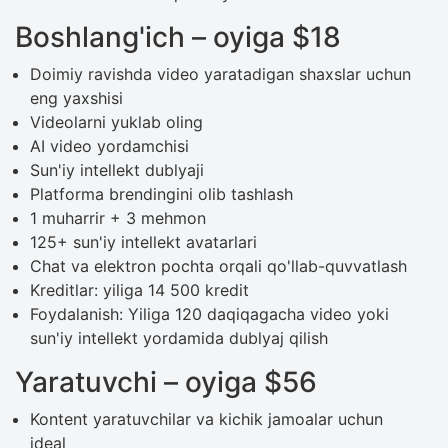
Boshlang'ich – oyiga $18
Doimiy ravishda video yaratadigan shaxslar uchun
eng yaxshisi
Videolarni yuklab oling
AI video yordamchisi
Sun'iy intellekt dublyaji
Platforma brendingini olib tashlash
1 muharrir + 3 mehmon
125+ sun'iy intellekt avatarlari
Chat va elektron pochta orqali qo'llab-quvvatlash
Kreditlar: yiliga 14 500 kredit
Foydalanish: Yiliga 120 daqiqagacha video yoki
sun'iy intellekt yordamida dublyaj qilish
Yaratuvchi – oyiga $56
Kontent yaratuvchilar va kichik jamoalar uchun
ideal