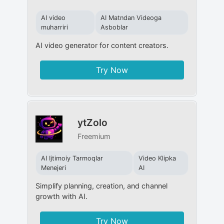
AI video
AI Matndan Videoga
muharriri
Asboblar
AI video generator for content creators.
Try Now
ytZolo
Freemium
AI Ijtimoiy Tarmoqlar
Video Klipka
Menejeri
AI
Simplify planning, creation, and channel
growth with AI.
Try Now