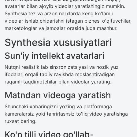
avatarlar bilan ajoyib videolar yaratishingiz mumkin.
Synthesia tez va arzon narxlarda keng ko'lamli
videolar ishlab chiqarishni istagan biznes, o'qituvchilar,
marketologlar va jamoalar orasida juda mashhur.
Synthesia xususiyatlari
Sun'iy intellekt avatarlari
Nutqni realistik lab sinxronizatsiyasi va nozik yuz
ifodalari orqali tabiiy ravishda moslashtiradigan
raqamli taqdimotchilar bilan videolar yarating.
Matndan videoga yaratish
Shunchaki xabaringizni yozing va platformaga
kameralarsiz yoki tahrirlashsiz to'liq video yaratishga
ruxsat bering.
Ko'p tilli video qo'llab-