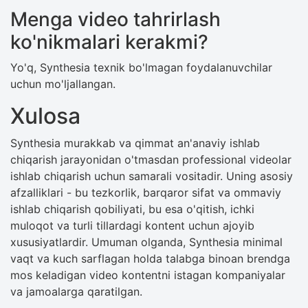
Menga video tahrirlash
ko'nikmalari kerakmi?
Yo'q, Synthesia texnik bo'lmagan foydalanuvchilar
uchun mo'ljallangan.
Xulosa
Synthesia murakkab va qimmat an'anaviy ishlab
chiqarish jarayonidan o'tmasdan professional videolar
ishlab chiqarish uchun samarali vositadir. Uning asosiy
afzalliklari - bu tezkorlik, barqaror sifat va ommaviy
ishlab chiqarish qobiliyati, bu esa o'qitish, ichki
muloqot va turli tillardagi kontent uchun ajoyib
xususiyatlardir. Umuman olganda, Synthesia minimal
vaqt va kuch sarflagan holda talabga binoan brendga
mos keladigan video kontentni istagan kompaniyalar
va jamoalarga qaratilgan.