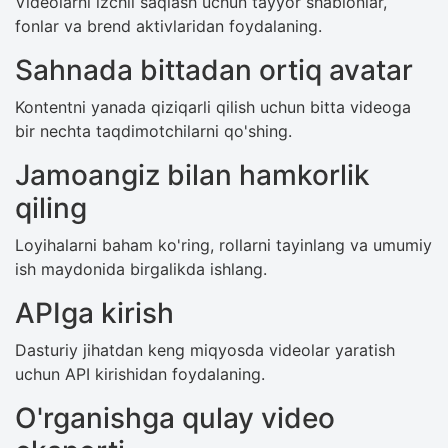
Videolarni izchil saqlash uchun tayyor shablonlar,
fonlar va brend aktivlaridan foydalaning.
Sahnada bittadan ortiq avatar
Kontentni yanada qiziqarli qilish uchun bitta videoga
bir nechta taqdimotchilarni qo'shing.
Jamoangiz bilan hamkorlik
qiling
Loyihalarni baham ko'ring, rollarni tayinlang va umumiy
ish maydonida birgalikda ishlang.
APIga kirish
Dasturiy jihatdan keng miqyosda videolar yaratish
uchun API kirishidan foydalaning.
O'rganishga qulay video