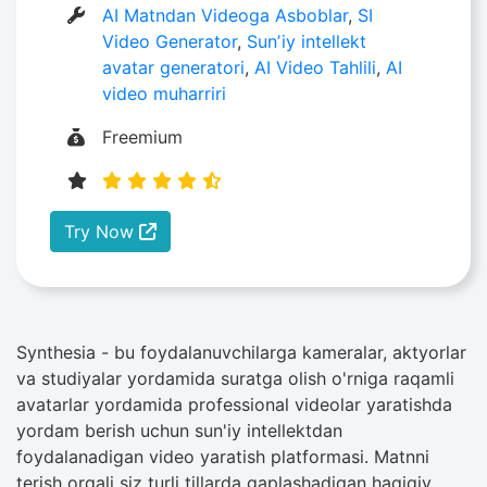
AI Matndan Videoga Asboblar
,
SI
Video Generator
,
Sunʼiy intellekt
avatar generatori
,
AI Video Tahlili
,
AI
video muharriri
Freemium
Try Now
Synthesia - bu foydalanuvchilarga kameralar, aktyorlar
va studiyalar yordamida suratga olish o'rniga raqamli
avatarlar yordamida professional videolar yaratishda
yordam berish uchun sun'iy intellektdan
foydalanadigan video yaratish platformasi. Matnni
terish orqali siz turli tillarda gaplashadigan haqiqiy