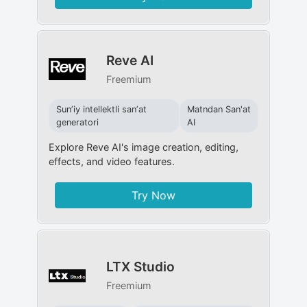
Reve AI
Freemium
Sunʼiy intellektli sanʼat
Matndan San'at
generatori
AI
Explore Reve AI's image creation, editing,
effects, and video features.
Try Now
LTX Studio
Freemium