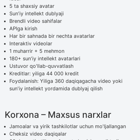
5 ta shaxsiy avatar
Sun'iy intellekt dublyaji
Brendli video sahifalar
APIga kirish
Har bir sahnada bir nechta avatarlar
Interaktiv videolar
1 muharrir + 5 mehmon
180+ sun'iy intellekt avatarlari
Ustuvor qo'llab-quvvatlash
Kreditlar: yiliga 44 000 kredit
Foydalanish: Yiliga 360 daqiqagacha video yoki
sun'iy intellekt yordamida dublyaj qilish
Korxona – Maxsus narxlar
Jamoalar va yirik tashkilotlar uchun mo'ljallangan
Cheksiz video daqiqalar