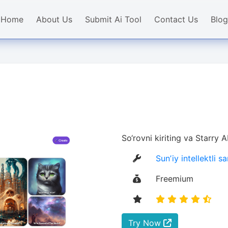
Home
About Us
Submit Ai Tool
Contact Us
Blog
So‘rovni kiriting va Starry A
Sunʼiy intellektli s
Freemium
Try Now