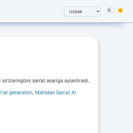
I so‘zlaringizni san’at asariga aylantiradi.
anʼat generatori
,
Matndan San'at AI