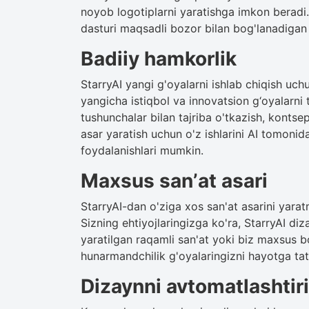
noyob logotiplarni yaratishga imkon beradi. 
dasturi maqsadli bozor bilan bog'lanadigan 
Badiiy hamkorlik
StarryAI yangi g'oyalarni ishlab chiqish uch
yangicha istiqbol va innovatsion g‘oyalarni
tushunchalar bilan tajriba o'tkazish, kontsep
asar yaratish uchun o'z ishlarini AI tomonid
foydalanishlari mumkin.
Maxsus sanʼat asari
StarryAI-dan o'ziga xos san'at asarini yara
Sizning ehtiyojlaringizga ko'ra, StarryAI d
yaratilgan raqamli san'at yoki biz maxsus 
hunarmandchilik g'oyalaringizni hayotga tat
Dizaynni avtomatlashtir