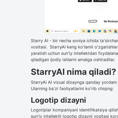
Starry AI - bir necha soniya ichida ta'sirch
vositasi. StarryAI keng ko'lamli o'zgarishlar
yaratish uchun sun'iy intellektdan foydalana
qiladigan ijodiy ishlarni amalga oshiradilar.
StarryAI nima qiladi?
StarryAI AI vizual dizaynga qanday yordam b
Ularning ba'zi faoliyatlarini ko'rib chiqing:
Logotip dizayni
Logotiplar kompaniyani identifikatsiya qilis
sun'iy intellektli logotip dizayni vositasi k