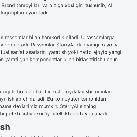
Brend tamoyillari va o'ziga xosligini tushunib, AI
logotiplarni yaratadi.
un rassomlar bilan hamkorlik qiladi. U rassomlarga
 taqdim etadi. Rassomlar StarryAI-dan yangi xayoliy
tual san'at asarlarini yaratish yoki hatto ajoyib yangi
an yaratilgan komponentlar bilan birlashtirish uchun
tmoqchi bo'lgan har bir kishi foydalanishi mumkin.
izayn ishlab chiqaradi. Bu kompyuter tomonidan
bosma deyishimiz mumkin. StarryAI sizning
biq etish uchun sun'iy intellektdan foydalanadi.
ish