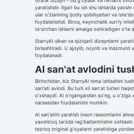
Grafik dizayn - bu g'oyalar va fikrlarni innov
yaratishdir. Ilgari bu ish shu ishlarda yaxs
ular o'zlarining ijodiy qobiliyatlari va iste'
foydalanishdi. Biroq, keyinchalik sun'iy int
ta'sirchan ishlarni amalga oshiradigan o'ta a
StarryAI ulkan va qiziqarli dizaynlarni yarat
birlashtiradi. U ajoyib, noyob va mazmunli vi
foydalanadi.
AI san'at avlodini tu
Birinchidan, biz StarryAI nima ishlashini tush
san'ati avlodi. Bu turli xil san'at turlari haq
o'xshaydi. AI o'rgangandan so'ng, u o'ziga x
narsasidan foydalanishi mumkin.
AI san'atini yaratish inson rassomlarini alm
yaxshiroq tarzda rag'batlantirishni xohlash
tezroq original g'oyalarni yaratishga yorda