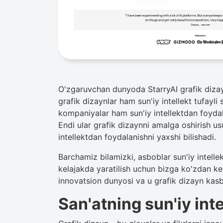
O'zgaruvchan dunyoda StarryAI grafik dizaynd
grafik dizaynlar ham sun'iy intellekt tufayli 
kompaniyalar ham sun'iy intellektdan foyda
Endi ular grafik dizaynni amalga oshirish usu
intellektdan foydalanishni yaxshi bilishadi.
Barchamiz bilamizki, asboblar sun'iy intelle
kelajakda yaratilish uchun bizga ko'zdan ke
innovatsion dunyosi va u grafik dizayn kas
San'atning sun'iy inte