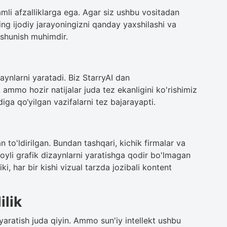
amli afzalliklarga ega. Agar siz ushbu vositadan
ing ijodiy jarayoningizni qanday yaxshilashi va
tushunish muhimdir.
aynlarni yaratadi. Biz StarryAI dan
ammo hozir natijalar juda tez ekanligini ko'rishimiz
iga qo‘yilgan vazifalarni tez bajarayapti.
an to'ldirilgan. Bundan tashqari, kichik firmalar va
oyli grafik dizaynlarni yaratishga qodir bo'lmagan
ki, har bir kishi vizual tarzda jozibali kontent
ilik
yaratish juda qiyin. Ammo sun'iy intellekt ushbu