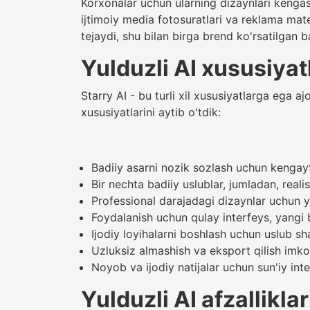
Korxonalar uchun ularning dizaynlari kengash
ijtimoiy media fotosuratlari va reklama mater
tejaydi, shu bilan birga brend ko'rsatilgan b
Yulduzli AI xususiyat
Starry AI - bu turli xil xususiyatlarga ega a
xususiyatlarini aytib o'tdik:
Badiiy asarni nozik sozlash uchun kengayti
Bir nechta badiiy uslublar, jumladan, real
Professional darajadagi dizaynlar uchun yu
Foydalanish uchun qulay interfeys, yangi 
Ijodiy loyihalarni boshlash uchun uslub sha
Uzluksiz almashish va eksport qilish imkon
Noyob va ijodiy natijalar uchun sun'iy int
Yulduzli AI afzalliklar