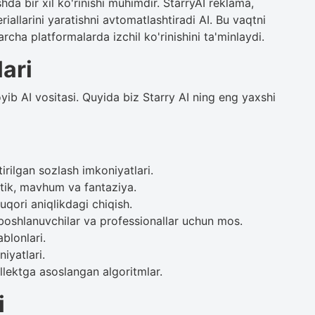
da bir xil ko'rinishi muhimdir. StarryAI reklama,
iallarini yaratishni avtomatlashtiradi AI. Bu vaqtni
archa platformalarda izchil ko'rinishini ta'minlaydi.
lari
joyib AI vositasi. Quyida biz Starry AI ning eng yaxshi
rilgan sozlash imkoniyatlari.
istik, mavhum va fantaziya.
qori aniqlikdagi chiqish.
boshlanuvchilar va professionallar uchun mos.
blonlari.
iyatlari.
ellektga asoslangan algoritmlar.
i