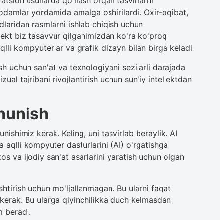
atsion usullarda qo'llash orqali tasvirlarni
hi odamlar yordamida amalga oshirilardi. Oxir-oqibat,
dodlaridan rasmlarni ishlab chiqish uchun
ellekt biz tasavvur qilganimizdan ko'ra ko'proq
qlli kompyuterlar va grafik dizayn bilan birga keladi.
ish uchun san'at va texnologiyani sezilarli darajada
zual tajribani rivojlantirish uchun sun'iy intellektdan
shunish
unishimiz kerak. Keling, uni tasvirlab beraylik. AI
ida aqlli kompyuter dasturlarini (AI) o'rgatishga
os va ijodiy san'at asarlarini yaratish uchun olgan
ashtirish uchun mo'ljallanmagan. Bu ularni faqat
i kerak. Bu ularga qiyinchilikka duch kelmasdan
m beradi.