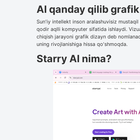
AI qanday qilib grafik
Sun'iy intellekt inson aralashuvisiz mustaqi
qodir aqlli kompyuter sifatida ishlaydi. Vizu
chiqish jarayoni grafik dizayn deb nomlanadi
uning rivojlanishiga hissa qo'shmoqda.
Starry AI nima?