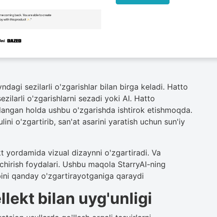
agi sezilarli o'zgarishlar bilan birga keladi. Hatto
sezilarli o'zgarishlarni sezadi yoki AI. Hatto
langan holda ushbu o'zgarishda ishtirok etishmoqda.
lini o'zgartirib, san'at asarini yaratish uchun sun'iy
kt yordamida vizual dizaynni o'zgartiradi. Va
chirish foydalari. Ushbu maqola StarryAI-ning
bini qanday o'zgartirayotganiga qaraydi
llekt bilan uyg'unligi