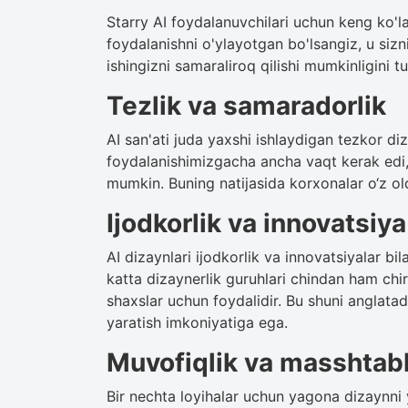
Starry AI foydalanuvchilari uchun keng ko'l
foydalanishni o'ylayotgan bo'lsangiz, u sizn
ishingizni samaraliroq qilishi mumkinligini 
Tezlik va samaradorlik
AI san'ati juda yaxshi ishlaydigan tezkor diz
foydalanishimizgacha ancha vaqt kerak edi, 
mumkin. Buning natijasida korxonalar o‘z old
Ijodkorlik va innovatsiya
AI dizaynlari ijodkorlik va innovatsiyalar bil
katta dizaynerlik guruhlari chindan ham chir
shaxslar uchun foydalidir. Bu shuni anglatadi
yaratish imkoniyatiga ega.
Muvofiqlik va masshtabl
Bir nechta loyihalar uchun yagona dizaynni 