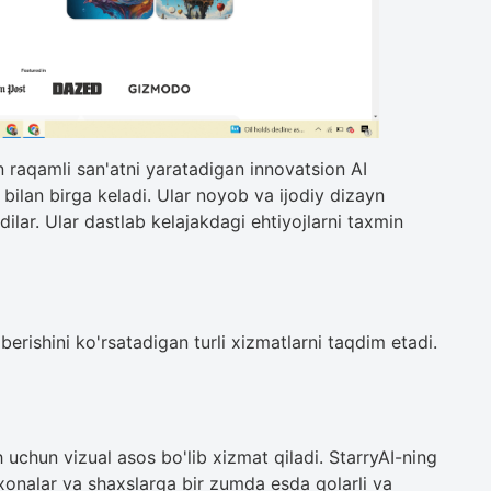
an raqamli san'atni yaratadigan innovatsion AI
 bilan birga keladi. Ular noyob va ijodiy dizayn
dilar. Ular dastlab kelajakdagi ehtiyojlarni taxmin
erishini ko'rsatadigan turli xizmatlarni taqdim etadi.
h uchun vizual asos bo'lib xizmat qiladi. StarryAI-ning
orxonalar va shaxslarga bir zumda esda qolarli va