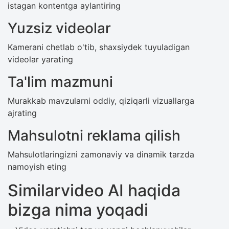
istagan kontentga aylantiring
Yuzsiz videolar
Kamerani chetlab o'tib, shaxsiydek tuyuladigan
videolar yarating
Ta'lim mazmuni
Murakkab mavzularni oddiy, qiziqarli vizuallarga
ajrating
Mahsulotni reklama qilish
Mahsulotlaringizni zamonaviy va dinamik tarzda
namoyish eting
Similarvideo AI haqida
bizga nima yoqadi