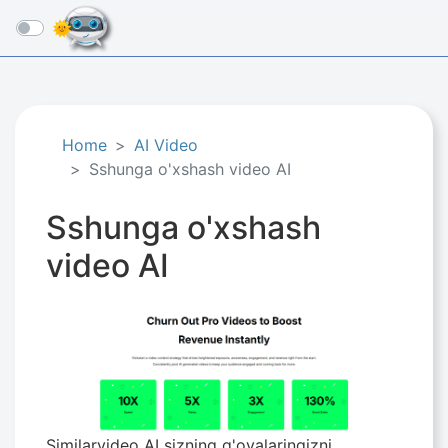
☰
Home
AI Video
Sshunga o'xshash video AI
Sshunga o'xshash
video AI
Similarvideo AI sizning g'oyalaringizni