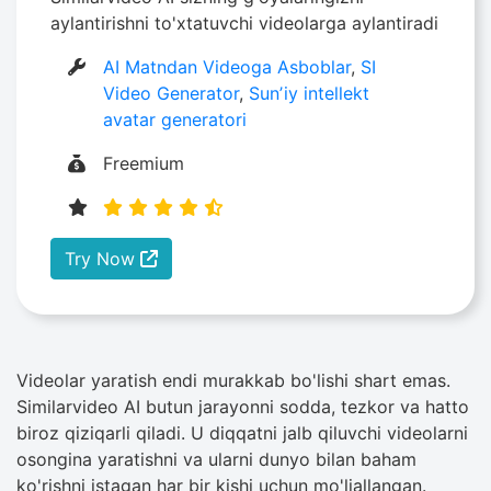
aylantirishni to'xtatuvchi videolarga aylantiradi
AI Matndan Videoga Asboblar
,
SI
Video Generator
,
Sunʼiy intellekt
avatar generatori
Freemium
Try Now
Videolar yaratish endi murakkab bo'lishi shart emas.
Similarvideo AI butun jarayonni sodda, tezkor va hatto
biroz qiziqarli qiladi. U diqqatni jalb qiluvchi videolarni
osongina yaratishni va ularni dunyo bilan baham
ko'rishni istagan har bir kishi uchun mo'ljallangan.