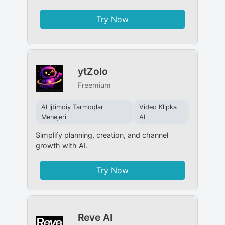
Try Now
ytZolo
Freemium
AI Ijtimoiy Tarmoqlar
Video Klipka
Menejeri
AI
Simplify planning, creation, and channel
growth with AI.
Try Now
Reve AI