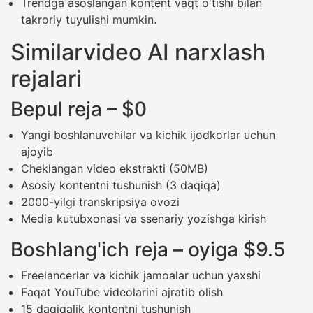
Trendga asoslangan kontent vaqt o'tishi bilan
takroriy tuyulishi mumkin.
Similarvideo AI narxlash
rejalari
Bepul reja – $0
Yangi boshlanuvchilar va kichik ijodkorlar uchun
ajoyib
Cheklangan video ekstrakti (50MB)
Asosiy kontentni tushunish (3 daqiqa)
2000-yilgi transkripsiya ovozi
Media kutubxonasi va ssenariy yozishga kirish
Boshlang'ich reja – oyiga $9.5
Freelancerlar va kichik jamoalar uchun yaxshi
Faqat YouTube videolarini ajratib olish
15 daqiqalik kontentni tushunish