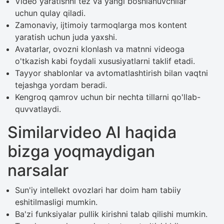
Video yaratishni tez va yangi boshlanuvchilar
uchun qulay qiladi.
Zamonaviy, ijtimoiy tarmoqlarga mos kontent
yaratish uchun juda yaxshi.
Avatarlar, ovozni klonlash va matnni videoga
o'tkazish kabi foydali xususiyatlarni taklif etadi.
Tayyor shablonlar va avtomatlashtirish bilan vaqtni
tejashga yordam beradi.
Kengroq qamrov uchun bir nechta tillarni qo'llab-
quvvatlaydi.
Similarvideo AI haqida
bizga yoqmaydigan
narsalar
Sun'iy intellekt ovozlari har doim ham tabiiy
eshitilmasligi mumkin.
Ba'zi funksiyalar pullik kirishni talab qilishi mumkin.