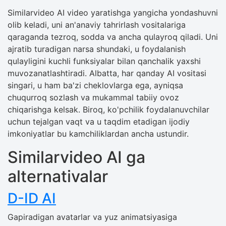
Similarvideo AI video yaratishga yangicha yondashuvni
olib keladi, uni an'anaviy tahrirlash vositalariga
qaraganda tezroq, sodda va ancha qulayroq qiladi. Uni
ajratib turadigan narsa shundaki, u foydalanish
qulayligini kuchli funksiyalar bilan qanchalik yaxshi
muvozanatlashtiradi. Albatta, har qanday AI vositasi
singari, u ham ba'zi cheklovlarga ega, ayniqsa
chuqurroq sozlash va mukammal tabiiy ovoz
chiqarishga kelsak. Biroq, ko'pchilik foydalanuvchilar
uchun tejalgan vaqt va u taqdim etadigan ijodiy
imkoniyatlar bu kamchiliklardan ancha ustundir.
Similarvideo AI ga
alternativalar
D-ID AI
Gapiradigan avatarlar va yuz animatsiyasiga