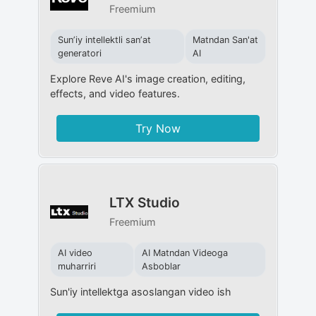
Freemium
Sunʼiy intellektli sanʼat
Matndan San'at
generatori
AI
Explore Reve AI's image creation, editing,
effects, and video features.
Try Now
LTX Studio
Freemium
AI video
AI Matndan Videoga
muharriri
Asboblar
Sun'iy intellektga asoslangan video ish