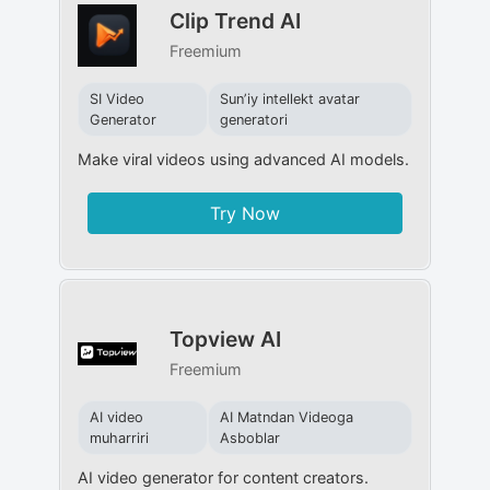
Clip Trend AI
Freemium
SI Video
Sunʼiy intellekt avatar
Generator
generatori
Make viral videos using advanced AI models.
Try Now
Topview AI
Freemium
AI video
AI Matndan Videoga
muharriri
Asboblar
AI video generator for content creators.