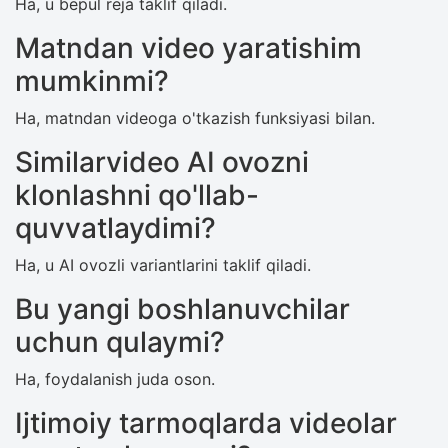
Ha, u bepul reja taklif qiladi.
Matndan video yaratishim
mumkinmi?
Ha, matndan videoga o'tkazish funksiyasi bilan.
Similarvideo AI ovozni
klonlashni qo'llab-
quvvatlaydimi?
Ha, u AI ovozli variantlarini taklif qiladi.
Bu yangi boshlanuvchilar
uchun qulaymi?
Ha, foydalanish juda oson.
Ijtimoiy tarmoqlarda videolar