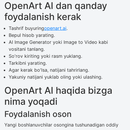
OpenArt AI dan qanday
foydalanish kerak
Tashrif buyuring
openart.ai
.
Bepul hisob yarating.
AI Image Generator yoki Image to Video kabi
vositani tanlang.
So'rov kiriting yoki rasm yuklang.
Tarkibni yarating.
Agar kerak bo'lsa, natijani tahrirlang.
Yakuniy natijani yuklab oling yoki ulashing.
OpenArt AI haqida bizga
nima yoqadi
Foydalanish oson
Yangi boshlanuvchilar osongina tushunadigan oddiy