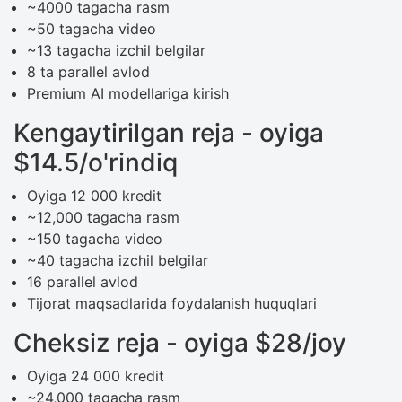
~4000 tagacha rasm
~50 tagacha video
~13 tagacha izchil belgilar
8 ta parallel avlod
Premium AI modellariga kirish
Kengaytirilgan reja - oyiga
$14.5/o'rindiq
Oyiga 12 000 kredit
~12,000 tagacha rasm
~150 tagacha video
~40 tagacha izchil belgilar
16 parallel avlod
Tijorat maqsadlarida foydalanish huquqlari
Cheksiz reja - oyiga $28/joy
Oyiga 24 000 kredit
~24,000 tagacha rasm