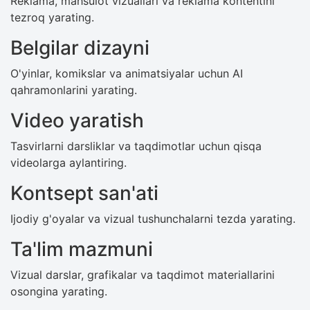
Reklama, mahsulot vizuallari va reklama kontentini
tezroq yarating.
Belgilar dizayni
O'yinlar, komikslar va animatsiyalar uchun AI
qahramonlarini yarating.
Video yaratish
Tasvirlarni darsliklar va taqdimotlar uchun qisqa
videolarga aylantiring.
Kontsept san'ati
Ijodiy g'oyalar va vizual tushunchalarni tezda yarating.
Ta'lim mazmuni
Vizual darslar, grafikalar va taqdimot materiallarini
osongina yarating.