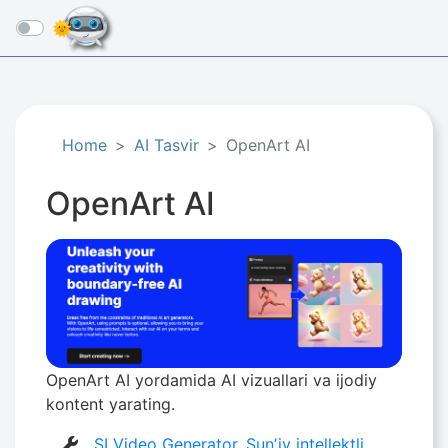
☰
Home
AI Tasvir
OpenArt AI
OpenArt AI
OpenArt AI yordamida AI vizuallari va ijodiy
kontent yarating.
SI Video Generator
,
Sunʼiy intellektli