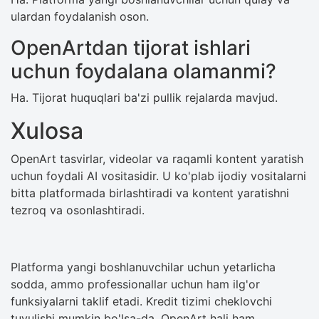
ulardan foydalanish oson.
OpenArtdan tijorat ishlari
uchun foydalana olamanmi?
Ha. Tijorat huquqlari ba'zi pullik rejalarda mavjud.
Xulosa
OpenArt tasvirlar, videolar va raqamli kontent yaratish
uchun foydali AI vositasidir. U ko'plab ijodiy vositalarni
bitta platformada birlashtiradi va kontent yaratishni
tezroq va osonlashtiradi.
Platforma yangi boshlanuvchilar uchun yetarlicha
sodda, ammo professionallar uchun ham ilg'or
funksiyalarni taklif etadi. Kredit tizimi cheklovchi
tuyulishi mumkin bo'lsa-da, OpenArt hali ham