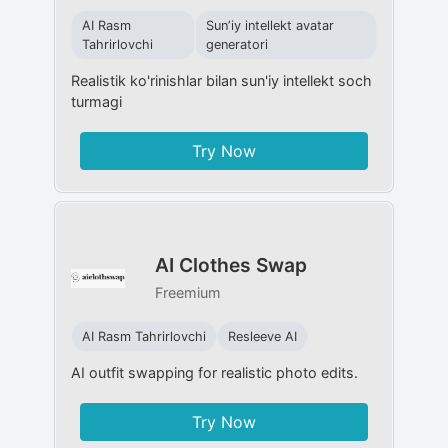
AI Rasm
Sunʼiy intellekt avatar
Tahrirlovchi
generatori
Realistik ko'rinishlar bilan sun'iy intellekt soch
turmagi
Try Now
AI Clothes Swap
Freemium
AI Rasm Tahrirlovchi
Resleeve AI
AI outfit swapping for realistic photo edits.
Try Now