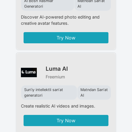
AI Bosh Rasmlar
Matndan San'at
Generatori
AI
Discover AI-powered photo editing and
creative avatar features.
Try Now
Luma AI
Freemium
Sunʼiy intellektli sanʼat
Matndan San'at
generatori
AI
Create realistic AI videos and images.
Try Now