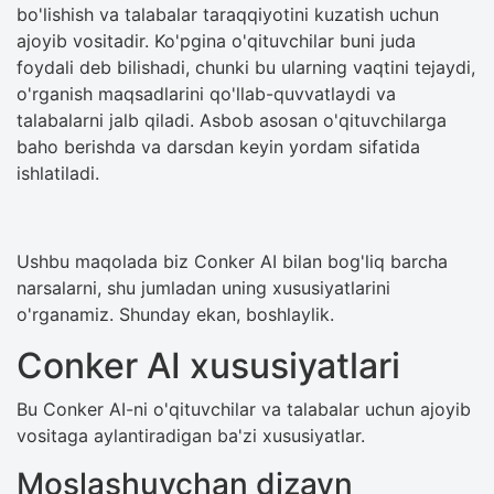
bo'lishish va talabalar taraqqiyotini kuzatish uchun
ajoyib vositadir. Ko'pgina o'qituvchilar buni juda
foydali deb bilishadi, chunki bu ularning vaqtini tejaydi,
o'rganish maqsadlarini qo'llab-quvvatlaydi va
talabalarni jalb qiladi. Asbob asosan o'qituvchilarga
baho berishda va darsdan keyin yordam sifatida
ishlatiladi.
Ushbu maqolada biz Conker AI bilan bog'liq barcha
narsalarni, shu jumladan uning xususiyatlarini
o'rganamiz. Shunday ekan, boshlaylik.
Conker AI xususiyatlari
Bu Conker AI-ni o'qituvchilar va talabalar uchun ajoyib
vositaga aylantiradigan ba'zi xususiyatlar.
Moslashuvchan dizayn