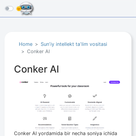
☰
Home
Sunʼiy intellekt taʼlim vositasi
Conker AI
Conker AI
Conker AI yordamida bir necha soniya ichida