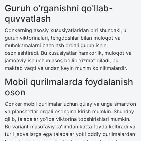
Guruh o'rganishni qo'llab-
quvvatlash
Conkerning asosiy xususiyatlaridan biri shundaki, u
guruh viktorinalari, tengdoshlar bilan muloqot va
muhokamalarni baholash orqali guruh ishini
osonlashtiradi. Bu xususiyatlar hamkorlik, muloqot va
jamoaviy ish uchun asos bo'lib xizmat qiladi, bu
maktab vaqti va undan keyin muhim ko'nikmalardir.
Mobil qurilmalarda foydalanish
oson
Conker mobil qurilmalar uchun qulay va unga smartfon
va planshetlar orqali osongina kirish mumkin. Shunday
qilib, talabalar yo'lda viktorina topshirishlari mumkin.
Bu variant masofaviy ta'limdan katta foyda keltiradi va
turli jadvallarga ega talabalar yoki oddiy qurilmalardan