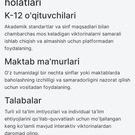
holatlari
K-12 o'qituvchilari
Akademik standartlar va sinf maqsadlari bilan
chambarchas mos keladigan viktorinalarni samarali
ishlab chiqish va almashish uchun platformadan
foydalaning.
Maktab ma'murlari
O'z tumanidagi bir nechta sinflar yoki maktablarda
baholashning izchilligi va samaradorligini nazorat qilish
uchun vositadan foydalaning.
Talabalar
Turli xil ta'lim imtiyozlari va individual ta'lim
ehtiyojlarini qo'llab-quvvatlash uchun mo'ljallangan
keng ko'lamli mavjud interaktiv viktorinalardan
daromad oling.