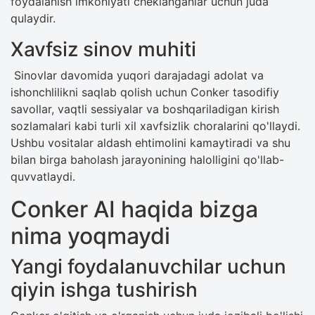
foydalanish imkoniyati cheklanganlar uchun juda
qulaydir.
Xavfsiz sinov muhiti
Sinovlar davomida yuqori darajadagi adolat va
ishonchlilikni saqlab qolish uchun Conker tasodifiy
savollar, vaqtli sessiyalar va boshqariladigan kirish
sozlamalari kabi turli xil xavfsizlik choralarini qo'llaydi.
Ushbu vositalar aldash ehtimolini kamaytiradi va shu
bilan birga baholash jarayonining halolligini qo'llab-
quvvatlaydi.
Conker AI haqida bizga
nima yoqmaydi
Yangi foydalanuvchilar uchun
qiyin ishga tushirish