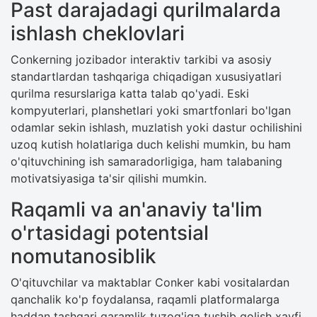
Past darajadagi qurilmalarda
ishlash cheklovlari
Conkerning jozibador interaktiv tarkibi va asosiy
standartlardan tashqariga chiqadigan xususiyatlari
qurilma resurslariga katta talab qo'yadi. Eski
kompyuterlari, planshetlari yoki smartfonlari bo'lgan
odamlar sekin ishlash, muzlatish yoki dastur ochilishini
uzoq kutish holatlariga duch kelishi mumkin, bu ham
o'qituvchining ish samaradorligiga, ham talabaning
motivatsiyasiga ta'sir qilishi mumkin.
Raqamli va an'anaviy ta'lim
o'rtasidagi potentsial
nomutanosiblik
O'qituvchilar va maktablar Conker kabi vositalardan
qanchalik ko'p foydalansa, raqamli platformalarga
haddan tashqari qaramlik tuzog'iga tushib qolish xavfi