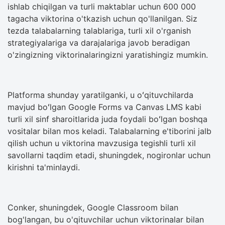
ishlab chiqilgan va turli maktablar uchun 600 000
tagacha viktorina o'tkazish uchun qo'llanilgan. Siz
tezda talabalarning talablariga, turli xil o'rganish
strategiyalariga va darajalariga javob beradigan
o'zingizning viktorinalaringizni yaratishingiz mumkin.
Platforma shunday yaratilganki, u oʻqituvchilarda
mavjud boʻlgan Google Forms va Canvas LMS kabi
turli xil sinf sharoitlarida juda foydali boʻlgan boshqa
vositalar bilan mos keladi. Talabalarning e'tiborini jalb
qilish uchun u viktorina mavzusiga tegishli turli xil
savollarni taqdim etadi, shuningdek, nogironlar uchun
kirishni ta'minlaydi.
Conker, shuningdek, Google Classroom bilan
bog'langan, bu o'qituvchilar uchun viktorinalar bilan