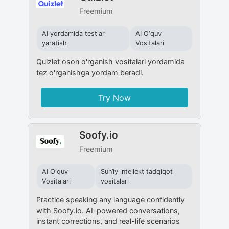
Freemium
AI yordamida testlar
AI O‘quv
yaratish
Vositalari
Quizlet oson o'rganish vositalari yordamida
tez o'rganishga yordam beradi.
Try Now
Soofy.io
Freemium
AI O‘quv
Sun’iy intellekt tadqiqot
Vositalari
vositalari
Practice speaking any language confidently
with Soofy.io. AI-powered conversations,
instant corrections, and real-life scenarios