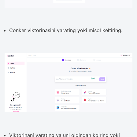
Conker viktorinasini yarating yoki misol keltiring.
Viktorinani yarating va uni oldindan ko'ring yoki