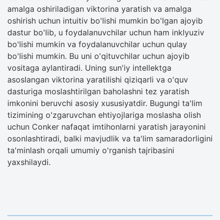
amalga oshiriladigan viktorina yaratish va amalga
oshirish uchun intuitiv bo'lishi mumkin bo'lgan ajoyib
dastur bo'lib, u foydalanuvchilar uchun ham inklyuziv
bo'lishi mumkin va foydalanuvchilar uchun qulay
bo'lishi mumkin. Bu uni o'qituvchilar uchun ajoyib
vositaga aylantiradi. Uning sun'iy intellektga
asoslangan viktorina yaratilishi qiziqarli va o'quv
dasturiga moslashtirilgan baholashni tez yaratish
imkonini beruvchi asosiy xususiyatdir. Bugungi ta'lim
tizimining o'zgaruvchan ehtiyojlariga moslasha olish
uchun Conker nafaqat imtihonlarni yaratish jarayonini
osonlashtiradi, balki mavjudlik va ta'lim samaradorligini
ta'minlash orqali umumiy o'rganish tajribasini
yaxshilaydi.