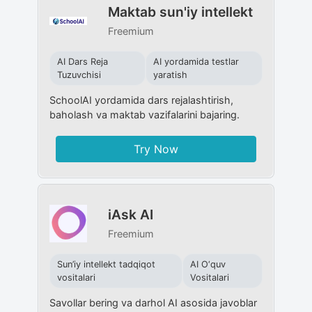
Maktab sun'iy intellekt
Freemium
AI Dars Reja
AI yordamida testlar
Tuzuvchisi
yaratish
SchoolAI yordamida dars rejalashtirish,
baholash va maktab vazifalarini bajaring.
Try Now
iAsk AI
Freemium
Sun’iy intellekt tadqiqot
AI O‘quv
vositalari
Vositalari
Savollar bering va darhol AI asosida javoblar