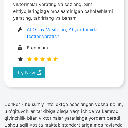
viktorinalar yarating va sozlang. Sinf
ehtiyojlaringizga moslashtirilgan baholashlarni
yarating, tahrirlang va baham
AI O‘quv Vositalari
,
AI yordamida
testlar yaratish
Freemium
Try Now
Conker - bu sun'iy intellektga asoslangan vosita bo'lib,
u o'qituvchilar tarkibiga qisqa vaqt ichida va kamroq
qiyinchilik bilan viktorinalar yaratishga yordam beradi.
Ushbu aqlli vosita maktab standartlariga mos ravishda