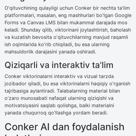
O'qituvchining qulayligi uchun Conker bir nechta ta'lim
platformalari, masalan, eng mashhurlari bo'lgan Google
Forms va Canvas LMS bilan mukammal darajada mos
keladi. Shunday qilib, viktorinani joylashtirish, baholash
va kuzatish bevosita o'qituvchilarning mavjud raqamli
ish oqimlarida ko'rib chiqiladi, bu esa ularning
mahsuldorlik darajasini yanada oshiradi.
Qiziqarli va interaktiv ta'lim
Conker viktorinalarni interaktiv va vizual tarzda
jozibador qiladi, bu esa viktorinalarni haqiqiy o'rganish
tajribasiga aylantiradi. Talabalarning material bilan
o'zaro munosabati nafaqat ularning qiziqishi va
motivatsiyasini saqlab qolishga, balki materialni
yanada chuqurroq qo'llashga yordam beradi.
Conker AI dan foydalanish