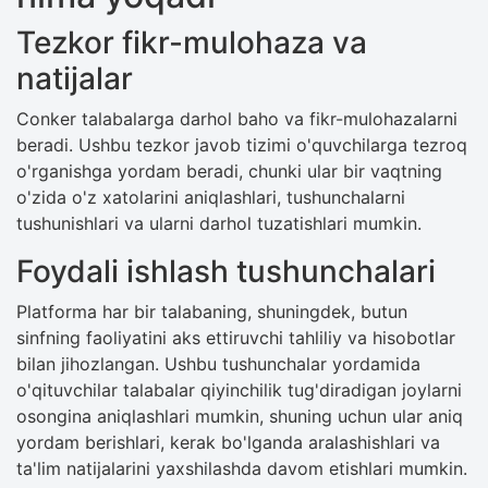
Tezkor fikr-mulohaza va
natijalar
Conker talabalarga darhol baho va fikr-mulohazalarni
beradi. Ushbu tezkor javob tizimi o'quvchilarga tezroq
o'rganishga yordam beradi, chunki ular bir vaqtning
o'zida o'z xatolarini aniqlashlari, tushunchalarni
tushunishlari va ularni darhol tuzatishlari mumkin.
Foydali ishlash tushunchalari
Platforma har bir talabaning, shuningdek, butun
sinfning faoliyatini aks ettiruvchi tahliliy va hisobotlar
bilan jihozlangan. Ushbu tushunchalar yordamida
o'qituvchilar talabalar qiyinchilik tug'diradigan joylarni
osongina aniqlashlari mumkin, shuning uchun ular aniq
yordam berishlari, kerak bo'lganda aralashishlari va
ta'lim natijalarini yaxshilashda davom etishlari mumkin.