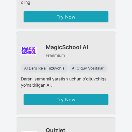
oling
Try Now
MagicSchool AI
Freemium
AI Dars Reja Tuzuvchisi
AI O‘quv Vositalari
Darsni samarali yaratish uchun o'qituvchiga
yo'naltirilgan AI.
Try Now
Quizlet