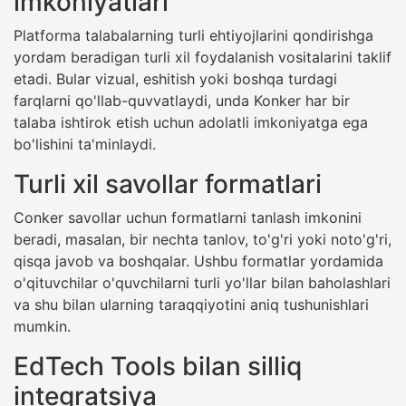
imkoniyatlari
Platforma talabalarning turli ehtiyojlarini qondirishga
yordam beradigan turli xil foydalanish vositalarini taklif
etadi. Bular vizual, eshitish yoki boshqa turdagi
farqlarni qo'llab-quvvatlaydi, unda Konker har bir
talaba ishtirok etish uchun adolatli imkoniyatga ega
bo'lishini ta'minlaydi.
Turli xil savollar formatlari
Conker savollar uchun formatlarni tanlash imkonini
beradi, masalan, bir nechta tanlov, to'g'ri yoki noto'g'ri,
qisqa javob va boshqalar. Ushbu formatlar yordamida
o'qituvchilar o'quvchilarni turli yo'llar bilan baholashlari
va shu bilan ularning taraqqiyotini aniq tushunishlari
mumkin.
EdTech Tools bilan silliq
integratsiya