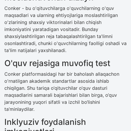
Conker - bu o'qituvchilarga o'quvchilarning o'quv
maqsadlari va ularning ehtiyojlariga moslashtirilgan
o'zlarining shaxsiy viktorinalari bilan chiqish
imkoniyatini yaratadigan vositadir. Bunday
shaxsiylashtirilgan reja tabaqalashtirilgan ta'limni
osonlashtiradi, chunki o'quvchilarning faolligi oshadi va
ta'lim natijalari yaxshilanadi.
O'quv rejasiga muvofiq test
Conker platformasidagi har bir baholash allaqachon
o'rnatilgan akademik standartlar asosida ishlab
chiqilgan. Shu tariqa o‘qituvchilar o‘quv dasturi
maqsadlarini samarali bajarishlari bilan birga, o‘quv
jarayonining yuqori sifatli va izchil bo‘lishini
ta’minlaydilar.
Inklyuziv foydalanish