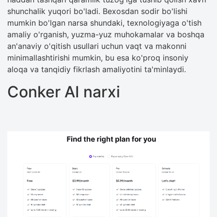
shunchalik yuqori bo'ladi. Bexosdan sodir bo'lishi
mumkin bo'lgan narsa shundaki, texnologiyaga o'tish
amaliy o'rganish, yuzma-yuz muhokamalar va boshqa
an'anaviy o'qitish usullari uchun vaqt va makonni
minimallashtirishi mumkin, bu esa ko'proq insoniy
aloqa va tanqidiy fikrlash amaliyotini ta'minlaydi.
Conker AI narxi