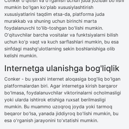
Conker o'qitish va o'rganish uchun juda jozibali bo'lishi
mumkin bo'lgan ko'plab xususiylashtirish
xususiyatlarini taqdim etsa-da, platforma juda
murakkab va shuning uchun birinchi marta
foydalanuvchi to'lib-toshgan bo'lishi mumkin.
O'qituvchilar barcha vositalar va funktsiyalarni bilish
uchun ko'p vaqt va kuch sarflashlari mumkin, bu esa
sinfdagi mashg'ulotlarning sekin boshlanishiga olib
kelishi mumkin.
Internetga ulanishga bog'liqlik
Conker - bu yaxshi internet aloqasiga bog'liq bo'lgan
platformalardan biri. Agar internetga kirish barqaror
bo'lmasa, foydalanuvchilar viktorinalarni ocholmasligi
yoki ularda ishtirok etishiga ruxsat berilmasligi
mumkin. Bu muammo uzoqroq joyda yoki tarmoq
beqaror bo'lsa, yanada jiddiyroq bo'lishi mumkin, bu
esa o'rganish jarayonini to'xtatishi mumkin.