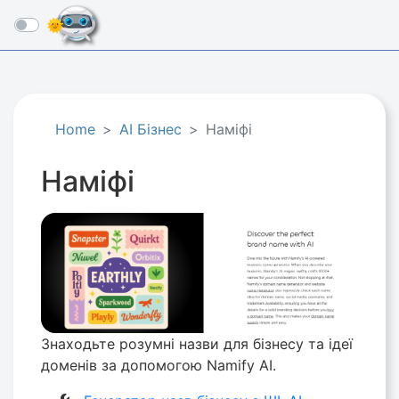
☰
Home
AI Бізнес
Наміфі
Наміфі
Знаходьте розумні назви для бізнесу та ідеї
доменів за допомогою Namify AI.