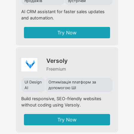
продажів
зустрічей
AI CRM assistant for faster sales updates
and automation.
Try Now
Versoly
Freemium
UI Design
Оптимізація платформ за
AI
допомогою ШІ
Build responsive, SEO-friendly websites
without coding using Versoly.
Try Now