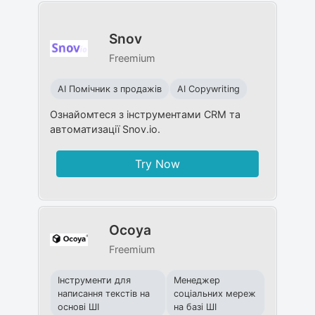
Snov
Freemium
AI Помічник з продажів
AI Copywriting
Ознайомтеся з інструментами CRM та
автоматизації Snov.io.
Try Now
Ocoya
Freemium
Інструменти для
Менеджер
написання текстів на
соціальних мереж
основі ШІ
на базі ШІ