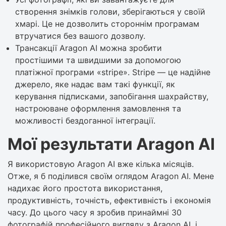
створення знімків голови, зберігаються у своїй
хмарі. Це не дозволить стороннім програмам
втручатися без вашого дозволу.
Трансакції Aragon AI можна зробити
простішими та швидшими за допомогою
платіжної програми «stripe». Stripe — це надійне
джерело, яке надає вам такі функції, як
керування підписками, запобігання шахрайству,
настроюване оформлення замовлення та
можливості бездоганної інтеграції.
Мої результати Aragon AI
Я використовую Aragon AI вже кілька місяців.
Отже, я б поділився своїм оглядом Aragon AI. Мене
надихає його простота використання,
продуктивність, точність, ефективність і економія
часу. До цього часу я зробив принаймні 30
фотографій професійного вигляду з Aragon AI, і