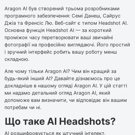
Aragon AI був створений трьома розробниками
програмного забезпечення: Семі Данеш, Сайрус
Джіа та Френсіс Лю. Веб-сайт є типом Headshot AI.
Основна функція Headshot AI — за короткий
проміжок часу перетворювати ваші звичайні
фотографії на професійно виглядаючі. Його простий
і зручний інтерфейс робить вашу роботу менш
складною.
Але чому тільки Aragon AI? Чим він кращий за
будь-який інший AI? Давайте дізнаємось про це
докладніше в нашому огляді Aragon AI. У цій статті
ми надамо детальний огляд Aragon AI, який
допоможе вам визначити, чи відповідає він вашим
потребам чи ні.
Що таке AI Headshots?
AI розшифровується як штучний інтелект.