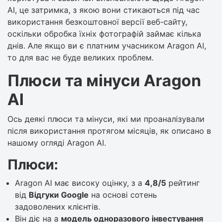
AI, це затримка, з якою вони стикаються під час
використання безкоштовної версії веб-сайту,
оскільки обробка їхніх фотографій займає кілька
днів. Але якщо ви є платним учасником Aragon AI,
то для вас не буде великих проблем.
Плюси та мінуси Aragon
AI
Ось деякі плюси та мінуси, які ми проаналізували
після використання протягом місяців, як описано в
нашому огляді Aragon AI.
Плюси:
Aragon AI має високу оцінку, з a
4,8/5
рейтинг
від
Відгуки Google
на основі сотень
задоволених клієнтів.
Він діє на a
модель одноразового інвестування