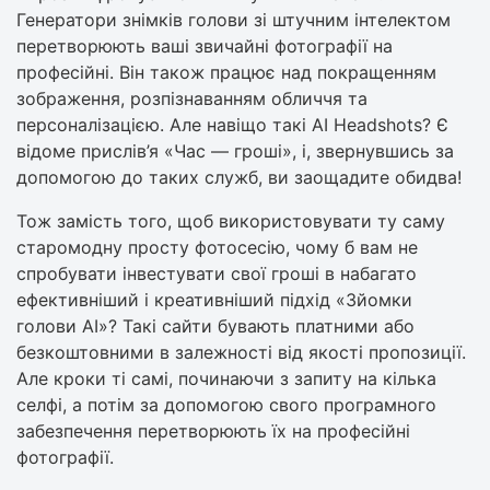
Генератори знімків голови зі штучним інтелектом
перетворюють ваші звичайні фотографії на
професійні. Він також працює над покращенням
зображення, розпізнаванням обличчя та
персоналізацією. Але навіщо такі AI Headshots? Є
відоме прислів’я «Час — гроші», і, звернувшись за
допомогою до таких служб, ви заощадите обидва!
Тож замість того, щоб використовувати ту саму
старомодну просту фотосесію, чому б вам не
спробувати інвестувати свої гроші в набагато
ефективніший і креативніший підхід «Зйомки
голови AI»? Такі сайти бувають платними або
безкоштовними в залежності від якості пропозиції.
Але кроки ті самі, починаючи з запиту на кілька
селфі, а потім за допомогою свого програмного
забезпечення перетворюють їх на професійні
фотографії.