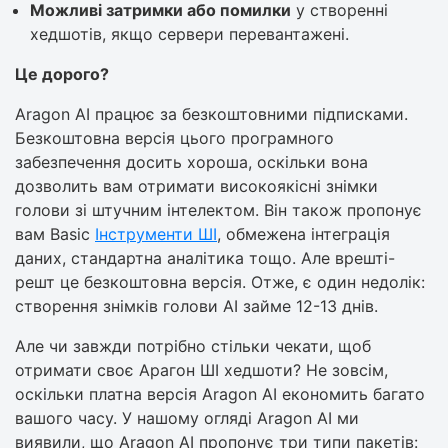
Можливі затримки або помилки
у створенні
хедшотів, якщо сервери перевантажені.
Це дорого?
Aragon AI працює за безкоштовними підписками.
Безкоштовна версія цього програмного
забезпечення досить хороша, оскільки вона
дозволить вам отримати високоякісні знімки
голови зі штучним інтелектом. Він також пропонує
вам Basic
Інструменти ШІ
, обмежена інтеграція
даних, стандартна аналітика тощо. Але врешті-
решт це безкоштовна версія. Отже, є один недолік:
створення знімків голови AI займе 12-13 днів.
Але чи завжди потрібно стільки чекати, щоб
отримати своє Арагон ШІ хедшоти? Не зовсім,
оскільки платна версія Aragon AI економить багато
вашого часу. У нашому огляді Aragon AI ми
виявили, що Aragon AI пропонує три типи пакетів: