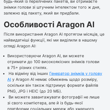
будь-який із перелічених пакетів, ви отримаєте
знімки голови зі штучним інтелектом того ж дня,
залежно від пакету, який ви придбали.
Особливості Aragon AI
Після використання Aragon AI протягом місяців, це
найвидатніші функції, які ми виділили в нашому
огляді Aragon AI:
Використовуючи Aragon AI, ви можете
отримати до 100 високоякісних знімків голови
в 75+ різних стилях.
На відміну від інших
Генератор знімків у голову
AI
у Aragon AI немає обмежень щодо розміру,
оскільки він також підтримує формати файлів
PNG, JPG і HEIC (до 20 МБ).
Ви можете завантажувати фотографії не лише
зі свого комп’ютера, але й із будь-якої
платформи соціальних мереж або хмарного