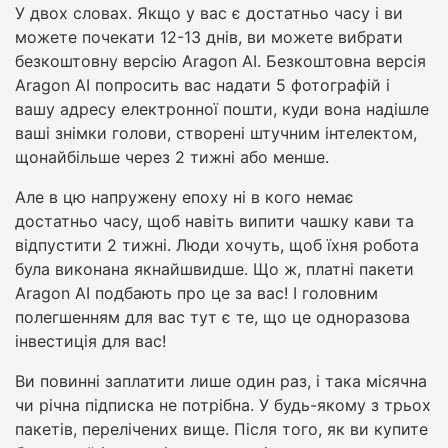
У двох словах. Якщо у вас є достатньо часу і ви
можете почекати 12-13 днів, ви можете вибрати
безкоштовну версію Aragon AI. Безкоштовна версія
Aragon AI попросить вас надати 5 фотографій і
вашу адресу електронної пошти, куди вона надішле
ваші знімки голови, створені штучним інтелектом,
щонайбільше через 2 тижні або менше.
Але в цю напружену епоху ні в кого немає
достатньо часу, щоб навіть випити чашку кави та
відпустити 2 тижні. Люди хочуть, щоб їхня робота
була виконана якнайшвидше. Що ж, платні пакети
Aragon AI подбають про це за вас! І головним
полегшенням для вас тут є те, що це одноразова
інвестиція для вас!
Ви повинні заплатити лише один раз, і така місячна
чи річна підписка не потрібна. У будь-якому з трьох
пакетів, перелічених вище. Після того, як ви купите