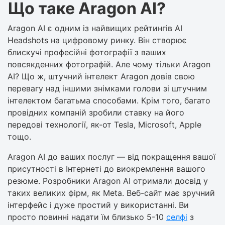
Що таке Aragon AI?
Aragon AI є одним із найвищих рейтингів AI
Headshots на цифровому ринку. Він створює
блискучі професійні фотографії з ваших
повсякденних фотографій. Але чому тільки Aragon
AI? Що ж, штучний інтелект Aragon довів свою
перевагу над іншими знімками голови зі штучним
інтелектом багатьма способами. Крім того, багато
провідних компаній зробили ставку на його
передові технології, як-от Tesla, Microsoft, Apple
тощо.
Aragon AI до ваших послуг — від покращення вашої
присутності в Інтернеті до виокремлення вашого
резюме. Розробники Aragon AI отримали досвід у
таких великих фірм, як Meta. Веб-сайт має зручний
інтерфейс і дуже простий у використанні. Ви
просто повинні надати їм близько 5-10
селфі
з