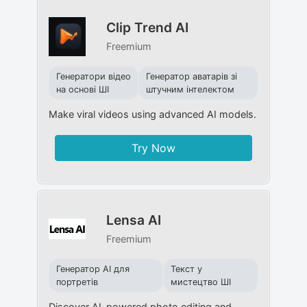
Clip Trend AI
Freemium
Генератори відео
Генератор аватарів зі
на основі ШІ
штучним інтелектом
Make viral videos using advanced AI models.
Try Now
Lensa AI
Freemium
Генератор AI для
Текст у
портретів
мистецтво ШІ
Discover AI-powered photo editing and