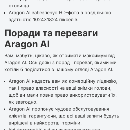
сховища.
Aragon AI забезпечує HD-фото з роздільною
здатністю 1024×1824 пікселів.
Поради та переваги
Aragon AI
Вам, мабуть, цікаво, як отримати максимум від
Aragon AI. Ось деякі з порад і переваг, якими ми
хотіли б поділитися в нашому огляді Aragon AI.
Aragon AI надасть вам як комерційну ліцензію,
так і право власності на ваші знімки голови,
щоб ви мали повне право використовувати їх,
як завгодно.
Aragon AI пропонує чудове обслуговування
клієнтів, гарантуючи, що всі ваші запити будуть
вирішені в найкоротші терміни.
Усі фотографії, які ви завантажуєте для