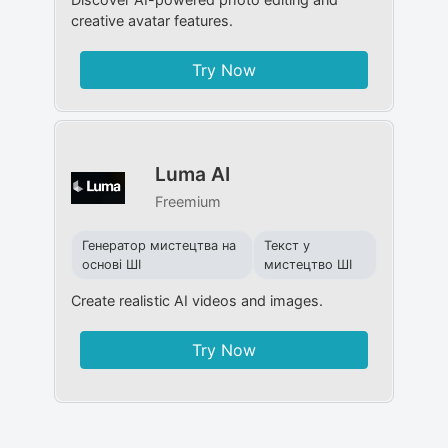
creative avatar features.
Try Now
Luma AI
Freemium
Генератор мистецтва на
Текст у
основі ШІ
мистецтво ШІ
Create realistic AI videos and images.
Try Now