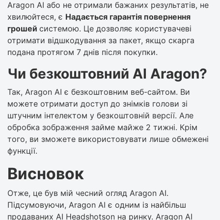
Aragon AI або не отримали бажаних результатів, не
хвилюйтеся, є
Надається гарантія повернення
грошей
системою. Це дозволяє користувачеві
отримати відшкодування за пакет, якщо скарга
подана протягом 7 днів після покупки.
Чи безкоштовний AI Aragon?
Так, Aragon AI є безкоштовним веб-сайтом. Ви
можете отримати доступ до знімків голови зі
штучним інтелектом у безкоштовній версії. Але
обробка зображення займе майже 2 тижні. Крім
того, ви зможете використовувати лише обмежені
функції.
Висновок
Отже, це був мій чесний огляд Aragon AI.
Підсумовуючи, Aragon AI є одним із найбільш
продаваних AI Headshotson на ринку. Aragon AI