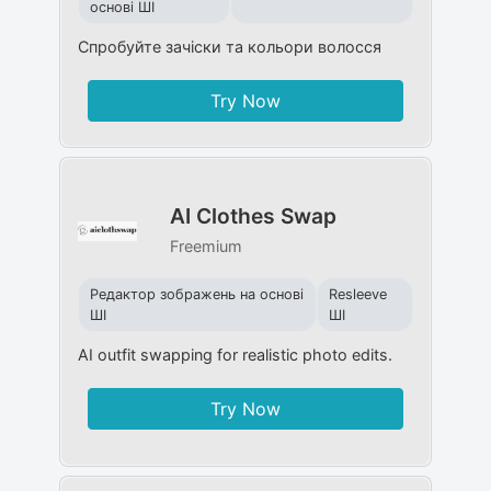
основі ШІ
Спробуйте зачіски та кольори волосся
Try Now
AI Clothes Swap
Freemium
Редактор зображень на основі
Resleeve
ШІ
ШІ
AI outfit swapping for realistic photo edits.
Try Now