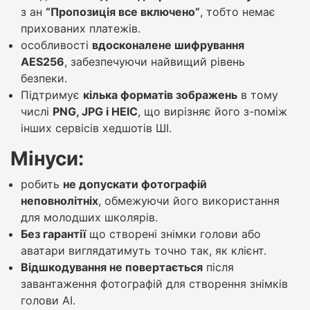
з ан
“Пропозиція все включено”
, тобто немає
прихованих платежів.
особливості
вдосконалене шифрування
AES256
, забезпечуючи найвищий рівень
безпеки.
Підтримує
кілька форматів зображень
в тому
числі
PNG, JPG і HEIC
, що вирізняє його з-поміж
інших сервісів хедшотів ШІ.
Мінуси:
робить
не допускати фотографій
неповнолітніх
, обмежуючи його використання
для молодших школярів.
Без гарантії
що створені знімки голови або
аватари виглядатимуть точно так, як клієнт.
Відшкодування не повертається
після
завантаження фотографій для створення знімків
голови AI.