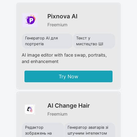
Pixnova AI
Freemium
Генератор AI для
Текст у
портретів
мистецтво ШІ
AI image editor with face swap, portraits,
and enhancement
Try Now
AI Change Hair
Freemium
Редактор
Генератор аватарів зі
зображень на
штучним інтелектом