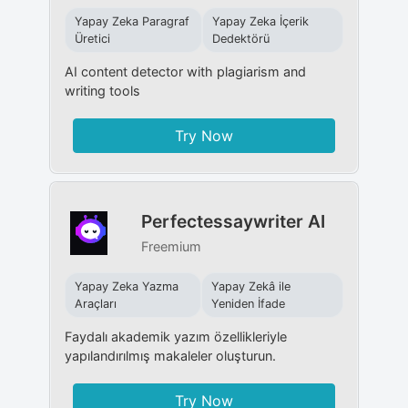
Yapay Zeka Paragraf
Yapay Zeka İçerik
Üretici
Dedektörü
AI content detector with plagiarism and
writing tools
Try Now
Perfectessaywriter AI
Freemium
Yapay Zeka Yazma
Yapay Zekâ ile
Araçları
Yeniden İfade
Faydalı akademik yazım özellikleriyle
yapılandırılmış makaleler oluşturun.
Try Now