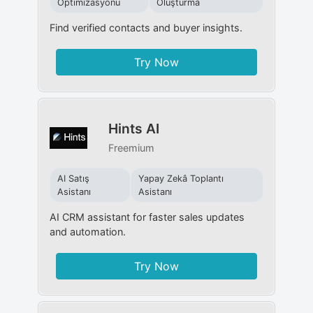
Optimizasyonu
Oluşturma
Find verified contacts and buyer insights.
Try Now
Hints AI
Freemium
AI Satış
Yapay Zekâ Toplantı
Asistanı
Asistanı
AI CRM assistant for faster sales updates
and automation.
Try Now