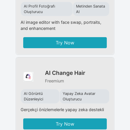
AI Profil Fotoğrafı
Metinden Sanata
Oluşturucu
AI
AI image editor with face swap, portraits,
and enhancement
Try Now
AI Change Hair
Freemium
AI Görüntü
Yapay Zeka Avatar
Düzenleyici
Oluşturucu
Gerçekçi önizlemelerle yapay zeka destekli
Try Now