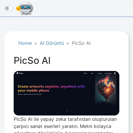
☰
Home
AI Görüntü
PicSo AI
PicSo AI
PicSo AI ile yapay zeka tarafından oluşturulan
çarpıcı sanat eserleri yaratın. Metni kolayca