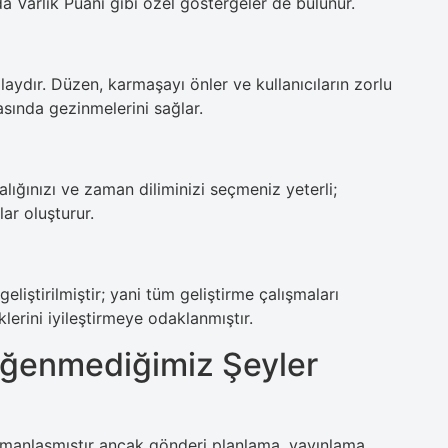
da Varlık Puanı gibi özel göstergeler de bulunur.
laydır. Düzen, karmaşayı önler ve kullanıcıların zorlu
sında gezinmelerini sağlar.
ığınızı ve zaman diliminizi seçmeniz yeterli;
ar oluşturur.
iştirilmiştir; yani tüm geliştirme çalışmaları
lerini iyileştirmeye odaklanmıştır.
ğenmediğimiz Şeyler
manlaşmıştır ancak gönderi planlama, yayınlama