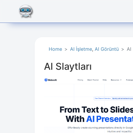
Home
AI İşletme​
,
AI Görüntü
AI 
AI Slaytları