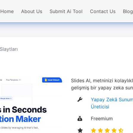
Home
About Us
Submit Ai Tool
Contact Us
Blog
Slaytları
Slides AI, metninizi kolaylı
gelişmiş bir yapay zeka su
Yapay Zekâ Sunum 
Üreticisi
Freemium