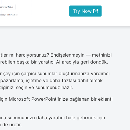
Try Now
aatler mi harcıyorsunuz? Endişelenmeyin — metninizi
ebilen başka bir yaratıcı AI aracıyla geri döndük.
her şey için çarpıcı sunumlar oluşturmanıza yardımcı
, pazarlama, işletme ve daha fazlası dahil olmak
diğinizi seçin ve sunumunuz hazır.
 için Microsoft PowerPoint'inize bağlanan bir eklenti
ıca sunumunuzu daha yaratıcı hale getirmek için
de üretir.