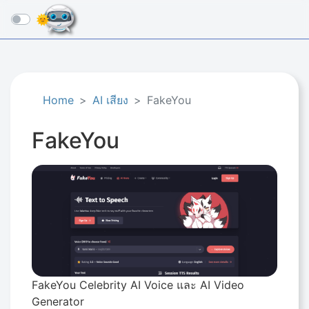
☰
Home
AI เสียง
FakeYou
FakeYou
FakeYou Celebrity AI Voice และ AI Video
Generator