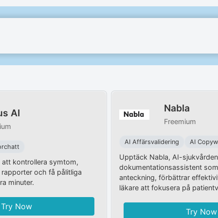
Nabla
s AI
Freemium
ium
AI Affärsvalidering
AI Copywr
orchatt
Upptäck Nabla, AI-sjukvårde
 att kontrollera symtom,
dokumentationsassistent som
rapporter och få pålitliga
anteckning, förbättrar effektiv
ra minuter.
läkare att fokusera på patient
Try Now
Try Now