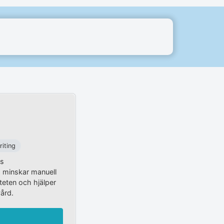
iting
ns
 minskar manuell
iteten och hjälper
vård.