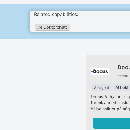
Related capabilities:
AI Doktorchatt
Docu
Freem
AI-agent
AI Dokt
Docus AI hjälper dig
förenkla medicinska 
hälsoinsikter på någ